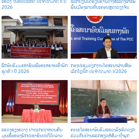
ແຂວງ ໃນທົ່ວປະເທດ ປະຈໍາໄຕມາດ II ປີ
ແລກປ່ຽນບົດຮຽນຮ້ານວາງສະແດງຜ້າແພ
2026
ພື້ນເມືອງລາວທີ່ນະຄອນຫຼວງວຽງຈັນ
ຝຶກອົບຮົມມະຫາຊົນເພື່ອຂະຫຍາຍເຂົ້າພັກ
ກອງປະຊຸມວຽກງານໂຄສະນາຜ່ານສື່ເອ
ຊຸດທີ່ I ປີ 2026
ເລັກໂຕຼນິກ ປະຈໍາໄຕມາດ I/2026
ແຂວງຊຽງຂວາງ ປາຖະກະຖາຫວນຄືນ
ຄະນະໂຄສະນາອົບຮົມແຂວງລົງເຮັດວຽກ
ມູນເຊື້ອຂອງພັກປະຊາຊົນປະຕິວັດລາວ
ຮ່ວມກັບບ້ານແຮກສຽ່ວຫໍສິມ-ຖໍ້າພຸກ