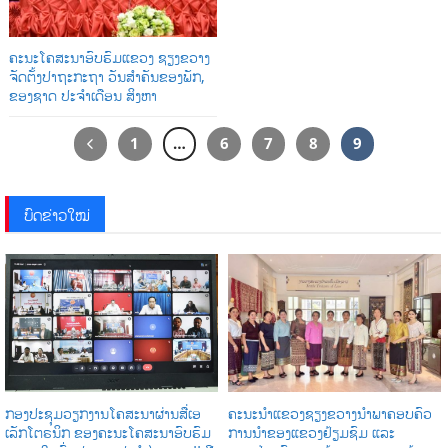
ຄະນະ​ໂຄສະນາ​ອົບຮົມ​ແຂວງ ຊຽງຂວາງ
ຈັດ​ຕັ້ງ​ປາຖະກະຖາ ວັນ​ສໍາຄັນ​ຂອງ​ພັກ,
ຂອງ​ຊາດ ປະ​ຈໍາ​ເດືອນ ສິງຫາ
1
…
6
7
8
9
ບົດຂ່າວໃໝ່
ກອງປະຊຸມວຽກງານໂຄສະນາຜ່ານສື່ເອ
ຄະນະນຳແຂວງຊຽງຂວາງນຳພາຄອບຄົວ
ເລັກໂຕຣນິກ ຂອງຄະນະໂຄສະນາອົບຮົມ
ການນໍາຂອງແຂວງຢ້ຽມຊົມ ແລະ