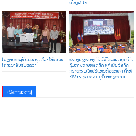
ເມືອງຜາໄຊ
ໂຮງງານຊາພູສັນມອບຊຸດກິລາໃຫ້ຄະນະ
ແຂວງຊຽງຂວາງ ຈັດພິທີໂຮມຊຸມນຸມ ຮັບ
ໂຄສະນາອົບຮົມແຂວງ
ຊົມການຖ່າຍທອດສົດ ແຈ້ງຜົນສໍາເລັດ
ກອງປະຊຸມໃຫຍ່ຜູ້ແທນທົ່ວປະເທດ ຄັ້ງທີ
XIV ຂອງພັກຄອມມູນິດຫວຽດນາມ
ເລືອກໝວດໝູ່