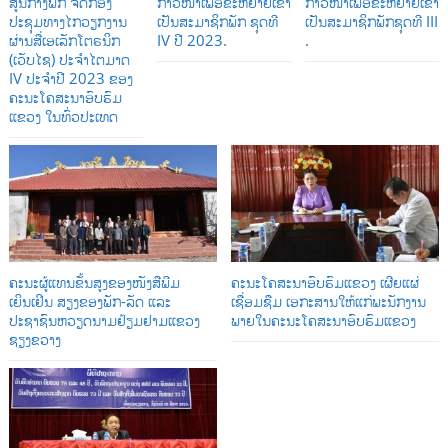
ສູນກາງພັກ ຈັດກອງ
ກ້າວໜ້າເພື່ອຂະຫຍາຍເຂົ້າ
ກ້າວໜ້າເພື່ອຂະຫຍາຍເຂົ້າ
ປະຊຸມທາງໄກວຽກງານ
ເປັນສະມາຊິກພັກ ຊຸດທີ
ເປັນສະມາຊິກພັກຊຸດທີ III
ຜ່ານສື່ເອເລັກໂຕຣນິກ
IV ປີ 2023.
.
(ເວັບໄຊ) ປະຈໍາໄຕມາດ
IV ປະຈໍາປີ 2023 ຂອງ
ຄະນະໂຄສະນາອົບຮົມ
ແຂວງ ໃນທົ່ວປະເທດ
ຄະນະຜູ້ແທນຂັ້ນສູງຂອງໜັງສືພີມ
ຄະນະໂຄສະນາອົບຮົມແຂວງ ເຜີຍແຜ່
ເຍິນເຢິນ ສຽງຂອງພັກ-ລັດ ແລະ
ເຊື່ອມຊືມ ເອກະສານໃຫ້ແກ່ພະນັກງານ
ປະຊາຊົນຫວຽດນາມຢ້ຽມຢາມແຂວງ
ພາຍໃນຄະນະໂຄສະນາອົບຮົມແຂວງ
ຊຽງຂວາງ