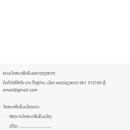
ຄະນະໂຄສະນາອົບຮົມແຂວງຊຽງຂວາງ
ຕິດຕໍ່ໄດ້ທີ່ສຳນັກງານ ຕັ້ງຢູ່ບ້ານ, ເມືອງ ແຂວງຊຽງຂວາງ 061 312160 ຫຼື
email@gmail.com
ໂຄສະນາອົບຮົມເມືອງແປກ
ຫ້ອງການໂຄສະນາອົບຮົມເມືອງ
ເບີໂທ: ...........................