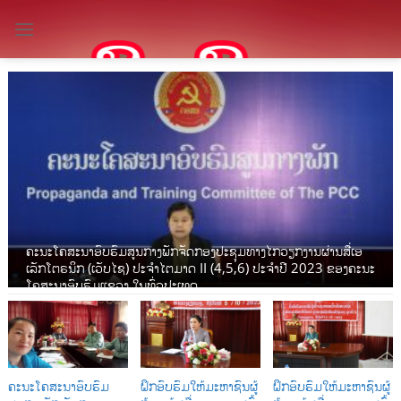
Skip
to
content
ຄະນະໂຄສະນາອົບຮົມສູນກາງພັກຈັດກອງປະຊຸມທາງໄກວຽກງານຜ່ານສື່ເອ
ເລັກໂຕຣນິກ (ເວັບໄຊ) ປະຈໍາໄຕມາດ II (4,5,6) ປະຈໍາປີ 2023 ຂອງຄະນະ
ໂຄສະນາອົບຮົມແຂວງ ໃນທົ່ວປະເທດ
ຄະນະໂຄສະນາອົບຮົມ
ຝຶກອົບຮົມໃຫ້ມະຫາຊົນຜູ້
ຝຶກອົບຮົມໃຫ້ມະຫາຊົນຜູ້