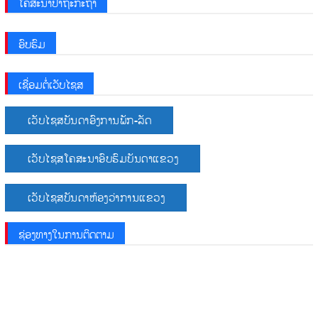
ໂຄສະນາປາຖະກະຖາ
ອົບຮົມ
ເຊື່ອມຕໍ່ເວັບໄຊສ
ເວັບໄຊສບັນດາອົງການພັກ-ລັດ
ເວັບໄຊສໂຄສະນາອົບຮົມບັນດາແຂວງ
ເວັບໄຊສບັນດາຫ້ອງວ່າການແຂວງ
ຊ່ອງທາງໃນການຕິດຕາມ