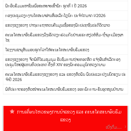
ຝຶກອົບຮົມມະຫາຊົນເພື່ອຂະຫຍາຍເຂົ້າພັກ ຊຸດທີ່ I ປີ 2026
ກອງປະຊຸມວຽກງານໂຄສະນາຜ່ານສື່ເອເລັກໂຕຼນິກ ປະຈໍາໄຕມາດ I/2026
ແຂວງຊຽງຂວາງ ປາຖະກະຖາຫວນຄືນມູນເຊື້ອຂອງພັກປະຊາຊົນປະຕິວັດລາວ
ຄະນະໂຄສະນາອົບຮົມແຂວງລົງເຮັດວຽກຮ່ວມກັບບ້ານແຮກສຽ່ວຫໍສິມ-ຖໍ້າພຸກເມືອງຜາ
ໄຊ
ໂຮງງານຊາພູສັນມອບຊຸດກິລາໃຫ້ຄະນະໂຄສະນາອົບຮົມແຂວງ
ແຂວງຊຽງຂວາງ ຈັດພິທີໂຮມຊຸມນຸມ ຮັບຊົມການຖ່າຍທອດສົດ ແຈ້ງຜົນສໍາເລັດກອງ
ປະຊຸມໃຫຍ່ຜູ້ແທນທົ່ວປະເທດ ຄັ້ງທີ XIV ຂອງພັກຄອມມູນິດຫວຽດນາມ
ຄະນະໂຄສະນາອົບຮົມແຂວງຊຽງຂວາງ ແລະ ແຂວງຫົວພັນ ພົບປະແລກປ່ຽນບົດຮຽນ ປະ
ຈໍາປີ 2026
ພິທີປະກາດຮອງຫົວໜ້າຄະນະໂຄສະນາອົບຮົມແຂວງ ອອກພັກການ-ຮັບອຸດໜູນບໍານານ
ການເຄື່ອນໄຫວຂອງການນຳແຂວງ ແລະ ຄະນະໂຄສະນາອົບຮົມ
ແຂວງ
ເບີ່ງຕື່ມ....