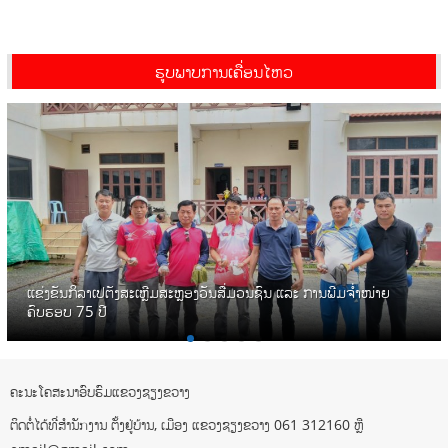
ຮູບພາບການເຄື່ອນໄຫວ
ແຂ່ງຂັນກິລາເປຕັງສະເຫຼີມສະຫຼອງວັນສື່ມວນຊົນ ແລະ ການພີມຈໍ່າໜ່າຍ
ຄົບຮອບ 75 ປີ
ຄະນະໂຄສະນາອົບຮົມແຂວງຊຽງຂວາງ
ຕິດຕໍ່ໄດ້ທີ່ສຳນັກງານ ຕັ້ງຢູ່ບ້ານ, ເມືອງ ແຂວງຊຽງຂວາງ 061 312160 ຫຼື