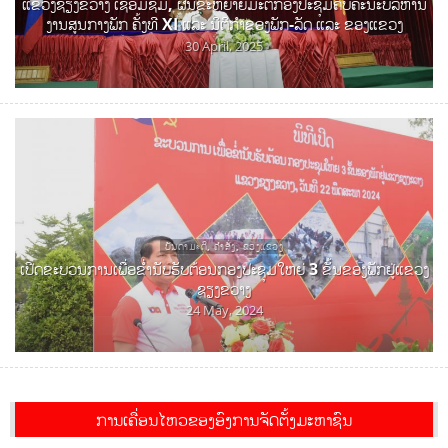
ແຂວງຊຽງຂວາງ ເຊື່ອມຊຶມ, ຜັນຂະຫຍາຍມະຕິກອງປະຊຸມຄົບຄະນະບໍລິຫານ
ງານສູນກາງພັກ ຄັ້ງທີ XI ແລະ ນິຕິກໍາຂອງພັກ-ລັດ ແລະ ຂອງແຂວງ
30 April, 2025
ບັນດາມະຕິ, ຄຳສັ່ງ, ຂອງແຂວງ
ເປີດຂະບວນການເພື່ອຂໍ່ານັບຮັບຕ້ອນກອງປະຊຸມໃຫຍ່ 3 ຂັ້ນຂອງພັກຢູ່ແຂວງ
ຊຽງຂວາງ
24 May, 2024
ການເຄື່ອນໄຫວຂອງອົງການຈັດຕັ້ງມະຫາຊົນ