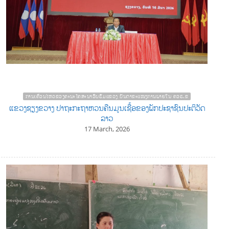
ການເຄື່ອນໄຫວຂອງຄະນະໂຄສະນາອົບຮົມແຂວງ ບັນດາຂະແໜງການພາຍໃນ ຄອຮ.ຂ
ແຂວງຊຽງຂວາງ ປາຖະກະຖາຫວນຄືນມູນເຊື້ອຂອງພັກປະຊາຊົນປະຕິວັດ
ລາວ
17 March, 2026