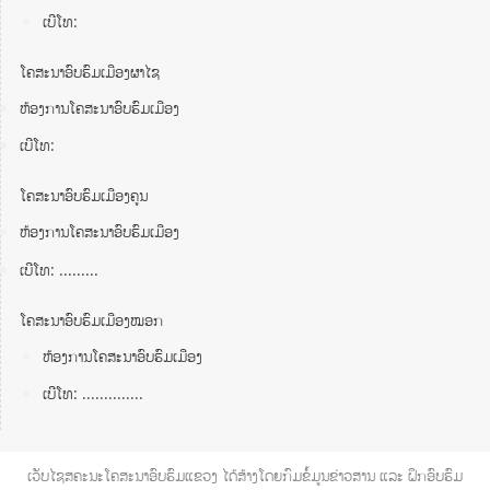
ເບີໂທ:
ໂຄສະນາອົບຮົມເມືອງຜາໄຊ
ຫ້ອງການໂຄສະນາອົບຮົມເມືອງ
ເບີໂທ:
ໂຄສະນາອົບຮົມເມືອງຄູນ
ຫ້ອງການໂຄສະນາອົບຮົມເມືອງ
ເບີໂທ: .........
ໂຄສະນາອົບຮົມເມືອງໝອກ
ຫ້ອງການໂຄສະນາອົບຮົມເມືອງ
ເບີໂທ: ..............
ເວັບໄຊສຄະນະໂຄສະນາອົບຮົມແຂວງ ໄດ້ສ້າງໂດຍກົມຂໍ້ມູນຂ່າວສານ ແລະ ຝຶກອົບຮົມ