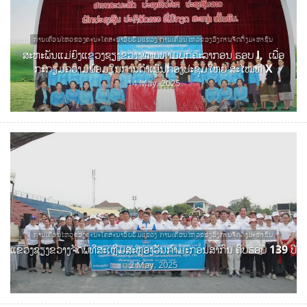
ການເຄື່ອນໄຫວຂອງຄະນະໂຄສະນາອົບຮົມແຂວງ ການເຄື່ອນໄຫວຂອງອົງການຈັດຕັ້ງມະຫາຊົນ
ສະຫະພັນແມ່ຍິງແຂວງຊຽງຂວາງທາບທາມບຸກຄະລາກອນ ຮອບ I, ເພື່ອ
ກະກຽມຄວາມພ້ອມໃນການດໍາເນີນກອງປະຊຸມໃຫຍ່ ສະໄໝທີ X
14 May, 2025
ການເຄື່ອນໄຫວຂອງຄະນະໂຄສະນາອົບຮົມແຂວງ ການເຄື່ອນໄຫວຂອງອົງການຈັດຕັ້ງມະຫາຊົນ
ແຂວງຊຽງຂວາງຈັດພິທີສະເຫຼີມສະຫຼອງວັນກໍາມະກອນສາກົນ ຄົບຮອບ 139 ປີ
2 May, 2025