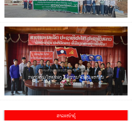
4 December, 2024
ການເຄື່ອນໄຫວຂອງອົງການຈັດຕັ້ງມະຫາຊົນ
ກອງປະຊຸມໃຫຍ່ຂອງ 3 ອົງການຈັດຕັ້ງມະຫາຊົນ
24 April, 2024
ສາລະໜ້າຮູ້