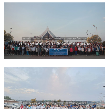
ການເຄື່ອນໄຫວຂອງອົງການຈັດຕັ້ງມະຫາຊົນ ຮູບພາບການເຄື່ອນໄຫວ
ອອກແຮງງານຂໍ່ານັບຮັບຕ້ອນວັນສ້າງຕັ້ງກໍາມະບານລາວ
3 February, 2025
ການເຄື່ອນໄຫວຂອງອົງການຈັດຕັ້ງມະຫາຊົນ ຂ່າວສານພາຍໃນແຂວງ
ກິດຈະກໍາເຕັ້ນແອໂຣບິກ ແລະ ອານາໄມຢູ່ສວນສາທາລະນະໜອງນໍ້າຫງໍາ