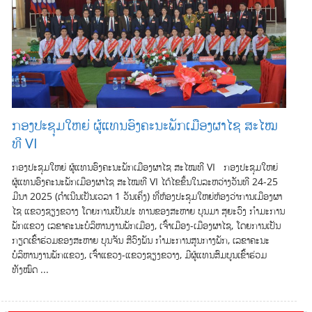
ກອງປະຊຸມໃຫຍ່ ຜູ້ແທນອົງຄະນະພັກເມືອງຜາໄຊ ສະໄໝ
ທີ VI
ກອງປະຊຸມໃຫຍ່ ຜູ້ແທນອົງຄະນະພັກເມືອງຜາໄຊ ສະໄໝທີ VI ກອງປະຊຸມໃຫຍ່
ຜູ້ແທນອົງຄະນະພັກເມືອງຜາໄຊ ສະໄໝທີ VI ໄດ້ໄຂຂຶ້ນໃນລະຫວ່າງວັນທີ 24-25
ມີນາ 2025 (ດໍາເນີນເປັນເວລາ 1 ວັນເຄິ່ງ) ທີ່ຫ້ອງປະຊຸມໃຫຍ່ຫ້ອງວ່າການເມືອງຜາ
ໄຊ ແຂວງຊຽງຂວາງ ໂດຍການເປັນປະ ທານຂອງສະຫາຍ ບຸນມາ ສຸຍະວົງ ກໍາມະການ
ພັກແຂວງ ເລຂາຄະນະບໍລິຫານງານພັກເມືອງ, ເຈົ້າເມືອງ-ເມືອງຜາໄຊ, ໂດຍການເປັນ
ກຽດເຂົ້າຮ່ວມຂອງສະຫາຍ ບຸນຈັນ ສີວົງພັນ ກໍາມະການສູນກາງພັກ, ເລຂາຄະນະ
ບໍລິຫານງານພັກແຂວງ, ເຈົ້າແຂວງ-ແຂວງຊຽງຂວາງ, ມີຜູ້ແທນສົມບູນເຂົ້່າຮ່ວມ
ທັງໝົດ ...