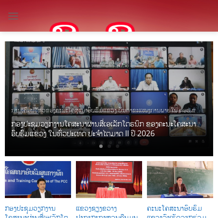
Skip
to
content
ມ ແລະ
ການເຄື່ອນໄຫວຂອງຄະນະໂຄສະນາອົບຮົມແຂວງ ບັນດາຂະແໜງການພາຍໃນ ຄອຮ.
ຼວງ
ຝຶກອົບຮົມມະຫາຊົນເພື່ອຂະຫຍາຍເຂົ້າພັກ ຊຸດທີ່ I ປີ 2026
ກອງປະຊຸມວຽກງານ
ແຂວງຊຽງຂວາງ
ຄະນະໂຄສະນາອົບຮົມ
ໂຄສະນາຜ່ານສື່ເອເລັກໂຕຼ
ປາຖະກະຖາຫວນຄືນມູນ
ແຂວງລົງເຮັດວຽກຮ່ວມ