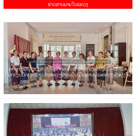
ຂ່າວສານພາຍໃນແຂວງ
ການເຄື່ອນໄຫວຂອງຄະນະໂຄສະນາອົບຮົມແຂວງ ຂ່າວສານພາຍໃນແຂວງ
ຄະນະນຳແຂວງຊຽງຂວາງນຳພາຄອບຄົວການນໍາຂອງແຂວງຢ້ຽມຊົມ ແລະ
ແລກປ່ຽນບົດຮຽນຮ້ານວາງສະແດງຜ້າແພພື້ນເມືອງລາວທີ່ນະຄອນຫຼວງວຽງຈັນ
24 June, 2026