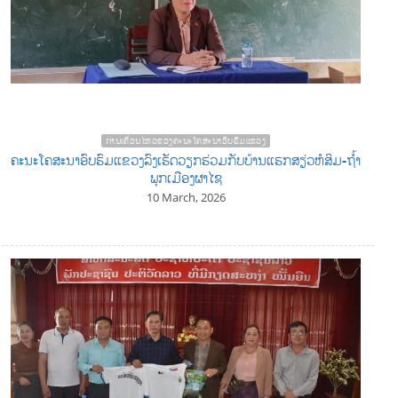
ການເຄື່ອນໄຫວຂອງຄະນະໂຄສະນາອົບຮົມແຂວງ
ຄະນະໂຄສະນາອົບຮົມແຂວງລົງເຮັດວຽກຮ່ວມກັບບ້ານແຮກສຽ່ວຫໍສິມ-ຖໍ້າ
ພຸກເມືອງຜາໄຊ
10 March, 2026