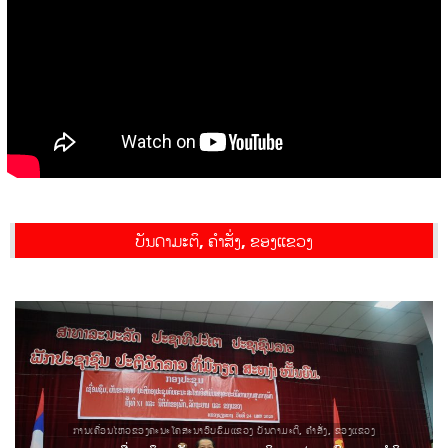
ບັນດາມະຕິ, ຄຳສັ່ງ, ຂອງແຂວງ
ການເຄື່ອນໄຫວຂອງຄະນະໂຄສະນາອົບຮົມແຂວງ ບັນດາມະຕິ, ຄຳສັ່ງ, ຂອງແຂວງ