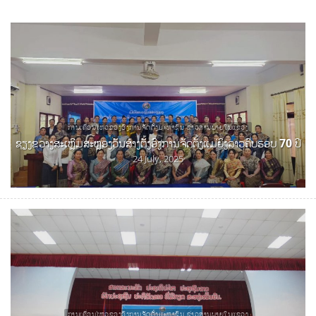
ການເຄື່ອນໄຫວຂອງອົງການຈັດຕັ້ງມະຫາຊົນ ຂ່າວສານພາຍໃນແຂວງ
ຊຽງຂວາງສະເຫຼີມສະຫຼອງວັນສ້າງຕັ້ງອົງການຈັດຕັ້ງແມ່ຍິງລາວຄົບຮອບ 70 ປີ
24 July, 2025
ການເຄື່ອນໄຫວຂອງອົງການຈັດຕັ້ງມະຫາຊົນ ຂ່າວສານພາຍໃນແຂວງ