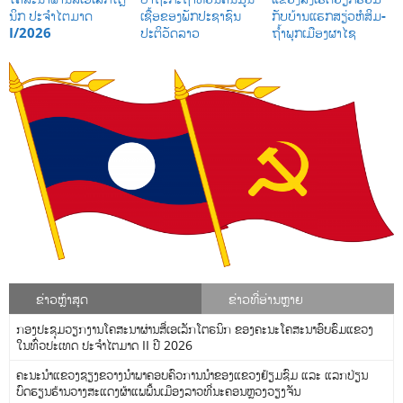
ນິກ ປະຈໍາໄຕມາດ
ເຊື້ອຂອງພັກປະຊາຊົນ
ກັບບ້ານແຮກສຽ່ວຫໍສິມ-
I/2026
ປະຕິວັດລາວ
ຖໍ້າພຸກເມືອງຜາໄຊ
ຂ່າວຫຼ້າສຸດ
ຂ່າວທີ່ອ່ານຫຼາຍ
ກອງປະຊຸມວຽກງານໂຄສະນາຜ່ານສື່ເອເລັກໂຕຣນິກ ຂອງຄະນະໂຄສະນາອົບຮົມແຂວງ
ໃນທົ່ວປະເທດ ປະຈໍາໄຕມາດ II ປີ 2026
ຄະນະນຳແຂວງຊຽງຂວາງນຳພາຄອບຄົວການນໍາຂອງແຂວງຢ້ຽມຊົມ ແລະ ແລກປ່ຽນ
ບົດຮຽນຮ້ານວາງສະແດງຜ້າແພພື້ນເມືອງລາວທີ່ນະຄອນຫຼວງວຽງຈັນ