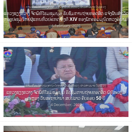
ການເຄື່ອນໄຫວຂອງຄະນະໂຄສະນາອົບຮົມແຂວງ ຂ່າວສານພາຍໃນແຂວງ
ແຂວງຊຽງຂວາງ ຈັດພິທີໂຮມຊຸມນຸມ ຮັບຊົມການຖ່າຍທອດສົດ ແຈ້ງຜົນສໍາເລັດ
ກອງປະຊຸມໃຫຍ່ຜູ້ແທນທົ່ວປະເທດ ຄັ້ງທີ XIV ຂອງພັກຄອມມູນິດຫວຽດນາມ
6 February, 2026
ການເຄື່ອນໄຫວຂອງຄະນະໂຄສະນາອົບຮົມແຂວງ ຂ່າວສານພາຍໃນແຂວງ
ແຂວງຊຽງຂວາງ ຈັດພິທີໂຮມຊຸມນຸມ ຮັບຊົມການຖ່າຍທອດສົດ ພິທີສະເຫຼີມ
ສະຫຼອງ ວັນສະຖາປານາ ສປປລາວ ຄົບຮອບ 50 ປີ
4 December, 2025