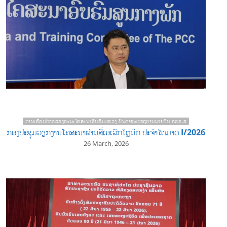
ການເຄື່ອນໄຫວຂອງຄະນະໂຄສະນາອົບຮົມແຂວງ ບັນດາຂະແໜງການພາຍໃນ ຄອຮ.ຂ
ກອງປະຊຸມວຽກງານໂຄສະນາຜ່ານສື່ເອເລັກໂຕຼນິກ ປະຈໍາໄຕມາດ I/2026
26 March, 2026