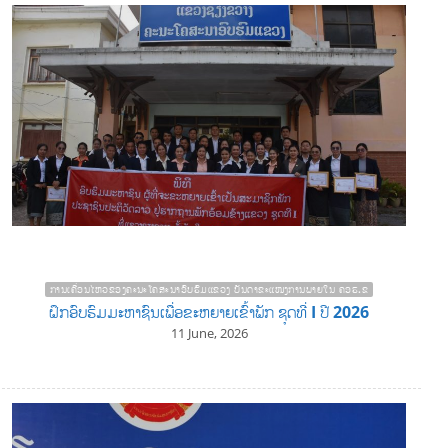
ການເຄື່ອນໄຫວຂອງຄະນະໂຄສະນາອົບຮົມແຂວງ ບັນດາຂະແໜງການພາຍໃນ ຄອຮ.ຂ
ຝຶກອົບຮົມມະຫາຊົນເພື່ອຂະຫຍາຍເຂົ້າພັກ ຊຸດທີ່ I ປີ 2026
11 June, 2026