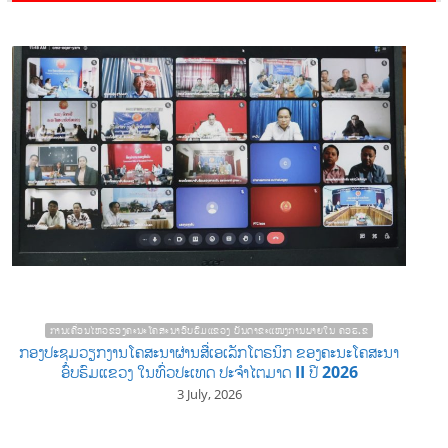
ການເຄື່ອນໄຫວຂອງຄະນະໂຄສະນາອົບຮົມແຂວງ ບັນດາຂະແໜງການພາຍໃນ ຄອຮ.ຂ
ກອງປະຊຸມວຽກງານໂຄສະນາຜ່ານສື່ເອເລັກໂຕຣນິກ ຂອງຄະນະໂຄສະນາ
ອົບຮົມແຂວງ ໃນທົ່ວປະເທດ ປະຈໍາໄຕມາດ II ປີ 2026
3 July, 2026