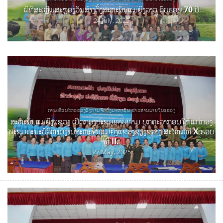
ພິທີສະເຫຼີມສະຫຼອງວັນສ້າງຕັ້ງສະຫະພັນແມ່ຍິງລາວ ຄົບຮອບ 70 ປີ
24 July, 2025
ການເຄື່ອນໄຫວຂອງອົງການຈັດຕັ້ງມະຫາຊົນ ຂ່າວສານພາຍໃນແຂວງ
ສະຫະພັນແມ່ຍິງແຂວງ ເປີດກອງປະຊຸມທາບທາມ ບຸກຄະລາກອນໃຫ້ແກ່ກອງ
ປະຊຸມຄະນະບໍລິຫານງານສະຫະພັນແມ່ຍິງແຂວງຊຽງຂວາງ ສະໄຫມທີ X ຮອບ
ທີ II.
27 May, 2025