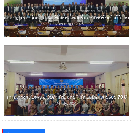
ການເຄື່ອນໄຫວຂອງຄະນະໂຄສະນາອົບຮົມແຂວງ ຂ່າວສານພາຍໃນແຂວງ
ແຂວງຊຽງຂວາງຈັດກອງປະຊຸມສໍາມະນາຄວາມຮູ້ພື້ນຖານການຫັນເປັນດິຈິຕອນ
17 November, 2025
ການເຄື່ອນໄຫວຂອງອົງການຈັດຕັ້ງມະຫາຊົນ ຂ່າວສານພາຍໃນແຂວງ
ຊຽງຂວາງສະເຫຼີມສະຫຼອງວັນສ້າງຕັ້ງອົງການຈັດຕັ້ງແມ່ຍິງລາວຄົບຮອບ 70 ປີ
24 July, 2025