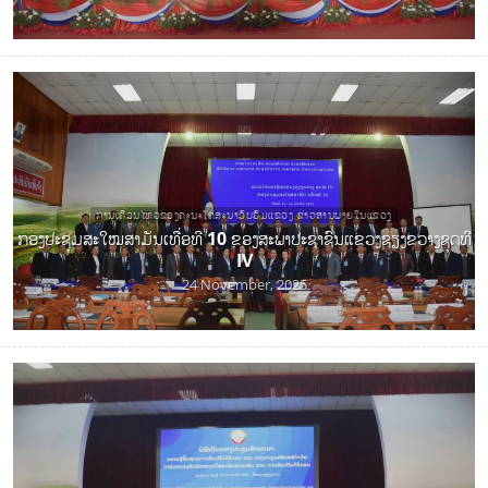
ການເຄື່ອນໄຫວຂອງຄະນະໂຄສະນາອົບຮົມແຂວງ ຂ່າວສານພາຍໃນແຂວງ
ກອງປະຊຸມສະໃໝສາມັນເທື່ອທີ 10 ຂອງສະພາປະຊາຊົນແຂວງຊຽງຂວາງຊຸດທີ
IV
24 November, 2025