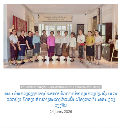
ການເຄື່ອນໄຫວຂອງຄະນະໂຄສະນາອົບຮົມແຂວງ ຂ່າວສານພາຍໃນແຂວງ
ຄະນະນຳແຂວງຊຽງຂວາງນຳພາຄອບຄົວການນໍາຂອງແຂວງຢ້ຽມຊົມ ແລະ
ແລກປ່ຽນບົດຮຽນຮ້ານວາງສະແດງຜ້າແພພື້ນເມືອງລາວທີ່ນະຄອນຫຼວງ
ວຽງຈັນ
24 June, 2026