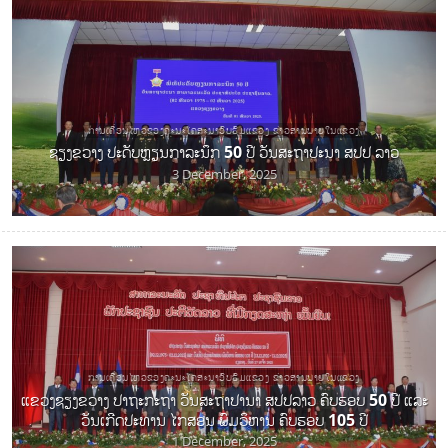
ການເຄື່ອນໄຫວຂອງຄະນະໂຄສະນາອົບຮົມແຂວງ ຂ່າວສານພາຍໃນແຂວງ
ຊຽງຂວາງ ປະດັບຫຼຽນກາລະນຶກ 50 ປີ ວັນສະຖາປະນາ ສປປ ລາວ
3 December, 2025
ການເຄື່ອນໄຫວຂອງຄະນະໂຄສະນາອົບຮົມແຂວງ ຂ່າວສານພາຍໃນແຂວງ
ແຂວງຊຽງຂວາງ ປາຖະກະຖາ ວັນສະຖາປານາ ສປປລາວ ຄົບຮອບ 50 ປີ ແລະ
ວັນເກີດປະທານ ໄກສອນ ພົມວິຫານ ຄົບຮອບ 105 ປີ
1 December, 2025