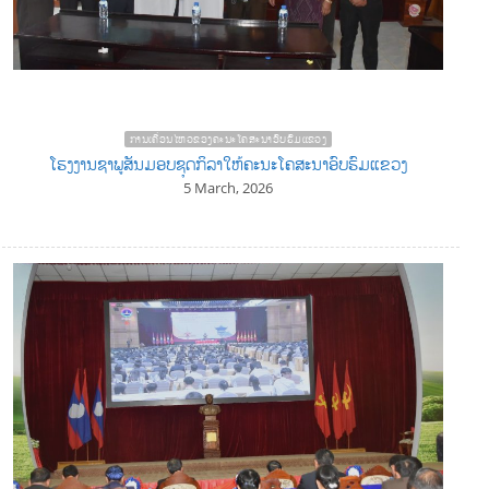
ການເຄື່ອນໄຫວຂອງຄະນະໂຄສະນາອົບຮົມແຂວງ
ໂຮງງານຊາພູສັນມອບຊຸດກິລາໃຫ້ຄະນະໂຄສະນາອົບຮົມແຂວງ
5 March, 2026