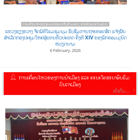
ການເຄື່ອນໄຫວຂອງຄະນະໂຄສະນາອົບຮົມແຂວງ ຂ່າວສານພາຍໃນແຂວງ
ແຂວງຊຽງຂວາງ ຈັດພິທີໂຮມຊຸມນຸມ ຮັບຊົມການຖ່າຍທອດສົດ ແຈ້ງຜົນ
ສໍາເລັດກອງປະຊຸມໃຫຍ່ຜູ້ແທນທົ່ວປະເທດ ຄັ້ງທີ XIV ຂອງພັກຄອມມູນິດ
ຫວຽດນາມ
6 February, 2026
ການເຄື່ອນໄຫວຂອງການນຳເມືອງ ແລະ ຄະນະໂຄສະນາອົບຮົມ
ບັນດາເມືອງ
ເບີ່ງຕື່ມ....