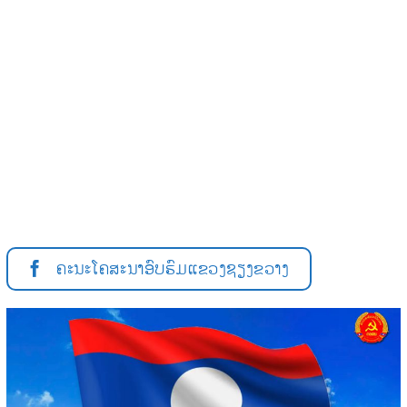
ຄະນະໂຄສະນາອົບຮົມແຂວງຊຽງຂວາງ