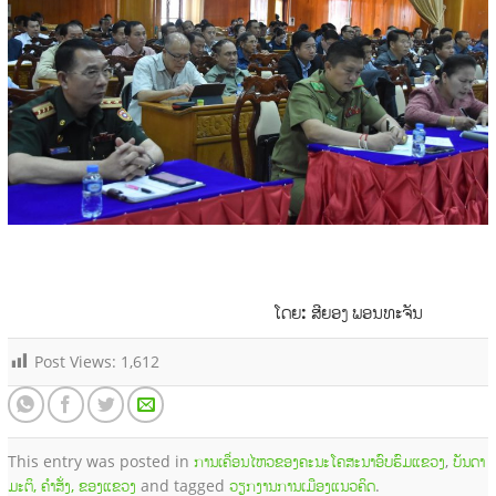
ໂດຍ: ສີຍອງ ພອນທະຈັນ
Post Views:
1,612
This entry was posted in
ການເຄື່ອນໄຫວຂອງຄະນະໂຄສະນາອົບຮົມແຂວງ
,
ບັນດາ
ມະຕິ, ຄຳສັ່ງ, ຂອງແຂວງ
and tagged
ວຽກງານການເມືອງແນວຄິດ
.