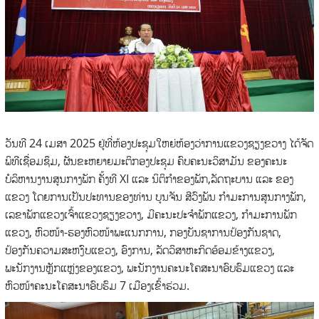
ວັນທີ 24 ເມສາ 2025 ຢູ່ທີ່ຫ້ອງປະຊຸມໃຫຍ່ຫ້ອງວ່າການແຂວງຊຽງຂວາງ ໄດ້ຈັດ
ພິທີເຊື່ອມຊຶມ, ຜັນຂະຫຍາຍມະຕິກອງປະຊຸມ ຄົບຄະນະວິສາມັນ ຂອງຄະນະ
ບໍລິຫານງານສູນກາງພັກ ຄັ້ງທີ XI ແລະ ນິຕິກໍາຂອງພັກ,ລັດຖະບານ ແລະ ຂອງ
ແຂວງ ໂດຍການເປັນປະທານຂອງທ່ານ ບູນຈັນ ສີວົງພັນ ກໍາມະການສູນກາງພັກ,
ເລຂາພັກແຂວງເຈົ້າແຂວງຊຽງຂວາງ, ມີຄະນະປະຈໍາພັກແຂວງ, ກໍາມະການພັກ
ແຂວງ, ຫົວໜ້າ-ຮອງຫົວໜ້າພະແນກການ, ກອງບັນຊາການປ້ອງກັນຊາດ,
ປ້ອງກັນຄວາມສະຫງົບແຂວງ, ອົງການ, ລັດວິສາຫະກິດອ້ອມຂ້າງແຂວງ,
ພະນັກງານຫຼັກແຫຼ່ງຂອງແຂວງ, ພະນັກງານຄະນະໂຄສະນາອົບຮົມແຂວງ ແລະ
ຫົວໜ້າຄະນະໂຄສະນາອົບຮົມ 7 ເມືອງເຂົ້າຮ່ວມ.