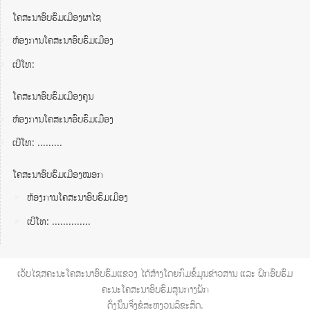
ໂຄສະນາອົບຮົມເມືອງຜາໄຊ
ຫ້ອງການໂຄສະນາອົບຮົມເມືອງ
ເບີໂທ:
ໂຄສະນາອົບຮົມເມືອງຄູນ
ຫ້ອງການໂຄສະນາອົບຮົມເມືອງ
ເບີໂທ: .........
ໂຄສະນາອົບຮົມເມືອງໝອກ
ຫ້ອງການໂຄສະນາອົບຮົມເມືອງ
ເບີໂທ: ..............
ເວັບໄຊສຄະນະໂຄສະນາອົບຮົມແຂວງ ໄດ້ສ້າງໂດຍກົມຂໍ້ມູນຂ່າວສານ ແລະ ຝຶກອົບຮົມ
ຄະນະໂຄສະນາອົບຮົມສູນກາງພັກ
ດັ່ງນັ້ນຈື່ງຂໍສະຫງວນລິຂະສິດ.