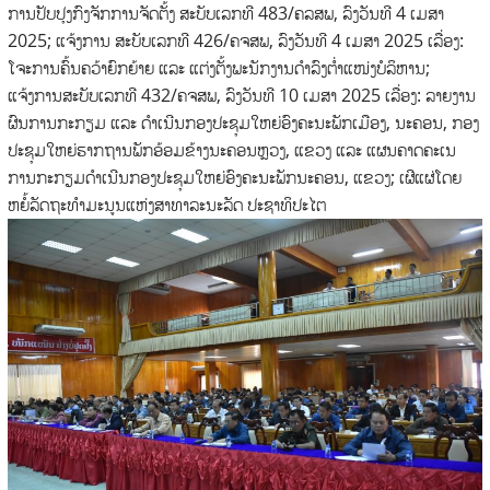
ການປັບປຸງກົງຈັກການຈັດຕັ້ງ ສະບັບເລກທີ 483/ຄລສພ, ລົງວັນທີ 4 ເມສາ
2025; ແຈ້ງການ ສະບັບເລກທີ 426/ຄຈສພ, ລົງວັນທີ 4 ເມສາ 2025 ເລື່ອງ:
ໂຈະການຄົ້ນຄວ້າຍົກຍ້າຍ ແລະ ແຕ່ງຕັ້ງພະນັກງານດໍາລົງຕໍ່າແໜ່ງບໍລິຫານ;
ແຈ້ງການສະບັບເລກທີ 432/ຄຈສພ, ລົງວັນທີ 10 ເມສາ 2025 ເລື່ອງ: ລາຍງານ
ຜົນການກະກຽມ ແລະ ດໍາເນີນກອງປະຊຸມໃຫຍ່ອົງຄະນະພັກເມືອງ, ນະຄອນ, ກອງ
ປະຊຸມໃຫຍ່ຮາກຖານພັກອ້ອມຂ້າງນະຄອນຫຼວງ, ແຂວງ ແລະ ແຜນຄາດຄະເນ
ການກະກຽມດໍາເນີນກອງປະຊຸມໃຫຍ່ອົງຄະນະພັກນະຄອນ, ແຂວງ; ເຜີແຜ່ໂດຍ
ຫຍໍ້ລັດຖະທໍາມະນູນແຫ່ງສາທາລະນະລັດ ປະຊາທິປະໄຕ