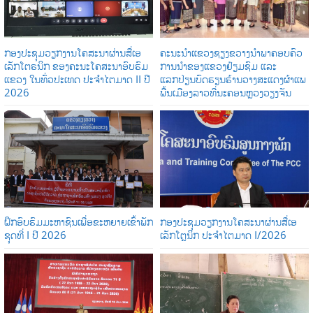
ກອງປະຊຸມວຽກງານໂຄສະນາຜ່ານສື່ເອ
ຄະນະນຳແຂວງຊຽງຂວາງນຳພາຄອບຄົວ
ເລັກໂຕຣນິກ ຂອງຄະນະໂຄສະນາອົບຮົມ
ການນໍາຂອງແຂວງຢ້ຽມຊົມ ແລະ
ແຂວງ ໃນທົ່ວປະເທດ ປະຈໍາໄຕມາດ II ປີ
ແລກປ່ຽນບົດຮຽນຮ້ານວາງສະແດງຜ້າແພ
2026
ພື້ນເມືອງລາວທີ່ນະຄອນຫຼວງວຽງຈັນ
ຝຶກອົບຮົມມະຫາຊົນເພື່ອຂະຫຍາຍເຂົ້າພັກ
ກອງປະຊຸມວຽກງານໂຄສະນາຜ່ານສື່ເອ
ຊຸດທີ່ I ປີ 2026
ເລັກໂຕຼນິກ ປະຈໍາໄຕມາດ I/2026