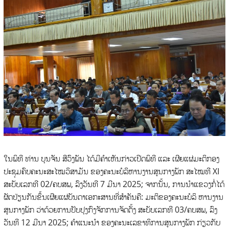
ໃນພິທີ ທ່ານ ບຸນຈັນ ສີວົງພັນ ໄດ້ມີຄໍາເຫັນກ່າວເປີດພິທີ ແລະ ເຜີຍແຜ່ມະຕິກອງ
ປະຊຸມຄົບຄະນະສະໄໝວິສາມັນ ຂອງຄະນະບໍລິຫານງານສູນກາງພັກ ສະໄໝທີ XI
ສະບັບເລກທີ 02/ຄບສພ, ລົງວັນທີ 7 ມີນາ 2025; ຈາກນັ້ນ, ການນໍາແຂວງກໍ່ໄດ້
ຜັດປ່ຽນກັນຂຶ້ນເຜີຍແຜ່ບັນດາເອກະສານທີ່ສໍາຄັນຄື: ມະຕິຂອງຄະນະບໍລິ ຫານງານ
ສູນກາງພັກ ວ່າດ້ວຍການປັບປຸງກົງຈັກການຈັດຕັ້ງ ສະບັບເລກທີ 03/ຄບສພ, ລົງ
ວັນທີ 12 ມີນາ 2025; ຄໍາແນະນໍາ ຂອງຄະນະເລຂາທິການສູນກາງພັກ ກ່ຽວກັບ