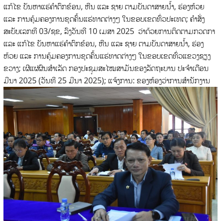
ແກ້ໄຂ ບັນຫາແຮ່ຄໍາຕົກຂ້ອນ, ຫີນ ແລະ ຊາຍ ຕາມບັນດາສາຍນໍ້າ, ຮ່ອງຫ້ວຍ
ແລະ ການຄຸ້ມຄອງການຂຸດຄົ້ນແຮ່ທາດຕ່າງໆ ໃນຂອບເຂດທົ່ວປະເທດ; ຄໍາສັ່ງ
ສະບັບເລກທີ 03/ຊຂ, ລົງວັນທີ 10 ເມສາ 2025 ວ່າດ້ວຍການຕິດຕາມກວດກາ
ແລະ ແກ້ໄຂ ບັນຫາແຮ່ຄໍາຕົກຂ້ອນ, ຫີນ ແລະ ຊາຍ ຕາມບັນດາສາຍນໍ້າ, ຮ່ອງ
ຫ້ວຍ ແລະ ການຄຸ້ມຄອງການຂຸດຄົ້ນແຮ່ທາດຕ່າງໆ ໃນຂອບເຂດທົ່ວແຂວງຊຽງ
ຂວາງ; ເຜີແຜ່ຜົນສໍາເລັດ ກອງປະຊຸມສະໄໝສາມັນຂອງລັດຖະບານ ປະຈໍາເດືອນ
ມີນາ 2025 (ວັນທີ 25 ມີນາ 2025); ແຈ້ງການ: ຂອງຫ້ອງວ່າການສໍານັກງານ