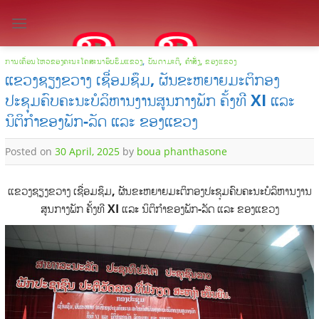
Skip
to
content
ການເຄື່ອນໄຫວຂອງຄະນະໂຄສະນາອົບຮົມແຂວງ
,
ບັນດາມະຕິ, ຄຳສັ່ງ, ຂອງແຂວງ
ແຂວງຊຽງຂວາງ ເຊື່ອມຊຶມ, ຜັນຂະຫຍາຍມະຕິກອງ
ປະຊຸມຄົບຄະນະບໍລິຫານງານສູນກາງພັກ ຄັ້ງທີ XI ແລະ
ນິຕິກໍາຂອງພັກ-ລັດ ແລະ ຂອງແຂວງ
Posted on
30 April, 2025
by
boua phanthasone
ແຂວງຊຽງຂວາງ ເຊື່ອມຊຶມ, ຜັນຂະຫຍາຍມະຕິກອງປະຊຸມຄົບຄະນະບໍລິຫານງານ
ສູນກາງພັກ ຄັ້ງທີ
XI
ແລະ ນິຕິກໍາຂອງພັກ-ລັດ ແລະ ຂອງແຂວງ