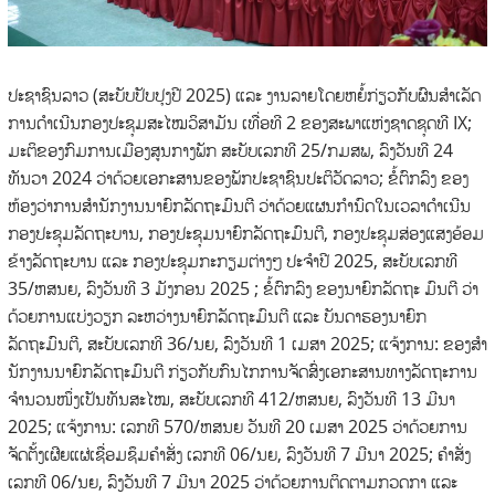
ປະຊາຊົນລາວ (ສະບັບປັບປຸງປີ 2025) ແລະ ງານລາຍໂດຍຫຍໍ້ກ່ຽວກັບຜົນສໍາເລັດ
ການດໍາເນີນກອງປະຊຸມສະໄໝວິສາມັນ ເທື່ອທີ 2 ຂອງສະພາແຫ່ງຊາດຊຸດທີ IX;
ມະຕິຂອງກົມການເມືອງສູນກາງພັກ ສະບັບເລກທີ 25/ກມສພ, ລົງວັນທີ 24
ທັນວາ 2024 ວ່າດ້ວຍເອກະສານຂອງພັກປະຊາຊົນປະຕິວັດລາວ; ຂໍ້ຕົກລົງ ຂອງ
ຫ້ອງວ່າການສໍານັກງານນາຍົກລັດຖະມົນຕີ ວ່າດ້ວຍແຜນກໍານົດໃນເວລາດໍາເນີນ
ກອງປະຊຸມລັດຖະບານ, ກອງປະຊຸມນາຍົກລັດຖະມົນຕີ, ກອງປະຊຸມສ່ອງແສງອ້ອມ
ຂ້າງລັດຖະບານ ແລະ ກອງປະຊຸມກະກຽມຕ່າງໆ ປະຈໍາປີ 2025, ສະບັບເລກທີ
35/ຫສນຍ, ລົງວັນທີ 3 ມັງກອນ 2025 ; ຂໍ້ຕົກລົງ ຂອງນາຍົກລັດຖະ ມົນຕີ ວ່າ
ດ້ວຍການແບ່ງວຽກ ລະຫວ່າງນາຍົກລັດຖະມົນຕີ ແລະ ບັນດາຮອງນາຍົກ
ລັດຖະມົນຕີ, ສະບັບເລກທີ 36/ນຍ, ລົງວັນທີ 1 ເມສາ 2025; ແຈ້ງການ: ຂອງສໍາ
ນັກງານນາຍົກລັດຖະມົນຕີ ກ່ຽວກັບກົນໄກການຈັດສົ່ງເອກະສານທາງລັດຖະການ
ຈໍານວນໜຶ່ງເປັນທັນສະໄໝ, ສະບັບເລກທີ 412/ຫສນຍ, ລົງວັນທີ 13 ມີນາ
2025; ແຈ້ງການ: ເລກທີ 570/ຫສນຍ ວັນທີ 20 ເມສາ 2025 ວ່າດ້ວຍການ
ຈັດຕັ້ງເຜີຍແຜ່ເຊື່ອມຊຶມຄໍາສັ່ງ ເລກທີ 06/ນຍ, ລົງວັນທີ 7 ມີນາ 2025; ຄໍາສັ່ງ
ເລກທີ 06/ນຍ, ລົງວັນທີ 7 ມີນາ 2025 ວ່າດ້ວຍການຕິດຕາມກວດກາ ແລະ