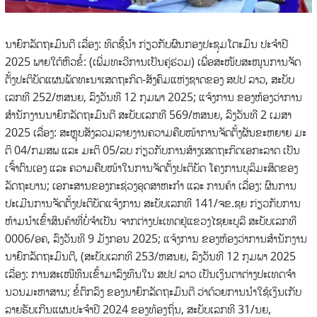
ນາຍົກລັດຖະມົນຕີ ເລື່ອງ: ທິດຊີ້ນໍາ ກ່ຽວກັບຜົນກອງປະຊຸມໂຕະມົນ ປະຈໍາປີ
2025 ພາຍໃຕ້ຫົວຂໍ້: (ເພີ່ມທະວີການເປັນຄູ່ຮ່ວມ) ເພື່ອສະໜັບສະໜູນການຈັດ
ຕັ້ງປະຕິບັດແຜນພັດທະນາເສດຖະກິດ-ສັງຄົມແຫ່ງຊາດຂອງ ສປປ ລາວ, ສະບັບ
ເລກທີ 252/ຫສນຍ, ລົງວັນທີ 12 ກຸມພາ 2025; ແຈ້ງການ ຂອງຫ້ອງວ່າການ
ສໍານັກງານນາຍົກລັດຖະມົນຕີ ສະບັບເລກທີ 569/ຫສນຍ, ລົງວັນທີ 2 ເມສາ
2025 ເລື່ອງ: ສະຫຼຸບສັງລວມລາຍງານຄວາມຄືບໜ້າການຈັດຕັ້ງຜັນຂະຫຍາຍ ມະ
ຕິ 04/ກມສພ ແລະ ມະຕິ 05/ລບ ກ່ຽວກັບການສ້າງເສດຖະກິດເອກະລາດ ເປັນ
ເຈົ້າຕົນເອງ ແລະ ຄວາມຄືບໜ້າໃນການຈັດຕັ້ງປະຕິບັດ ໂຄງການບຸລິມະສິດຂອງ
ລັດຖະບານ; ເອກະສານຂອງກະຊ່ວງອຸດສາຫະກໍາ ແລະ ການຄ້າ ເລື່ອງ: ຜົນການ
ປະເມີນການຈັດຕັ້ງປະຕິບັດແຈ້ງການ ສະບັບເລກທີ 141/ຈຂ.ຊຍ ກ່ຽວກັບການ
ຫ້າມນໍາເຂົ້າສິນຄ້າທີ່ບໍ່ຈໍາເປັນ ຈາກຕ່າງປະເທດຢູ່ແຂວງໄຊຍະບູລີ ສະບັບເລກທີ
0006/ອຄ, ລົງວັນທີ 9 ມັງກອນ 2025; ແຈ້ງການ ຂອງຫ້ອງວ່າການສໍານັກງານ
ນາຍົກລັດຖະມົນຕີ, (ສະບັບເລກທີ 253/ຫສນຍ, ລົງວັນທີ 12 ກຸມພາ 2025
ເລື່ອງ: ການສະເໜີທຶນເຂົ້າມາລົງທຶນໃນ ສປປ ລາວ ເປັນເງິນຕາຕ່າງປະເທດຈໍາ
ນວນມະຫາສານ; ຂໍ້ຕົກລົງ ຂອງນາຍົກລັດຖະມົນຕີ ວ່າດ້ວຍການນໍາໃຊ້ເງິນເກັບ
ລາຍຮັບເກີນແຜນປະຈໍາປີ 2024 ຂອງທ້ອງຖິ່ນ, ສະບັບເລກທີ 31/ນຍ,