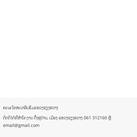
ຄະນະໂຄສະນາອົບຮົມແຂວງຊຽງຂວາງ
ຕິດຕໍ່ໄດ້ທີ່ສຳນັກງານ ຕັ້ງຢູ່ບ້ານ, ເມືອງ ແຂວງຊຽງຂວາງ 061 312160 ຫຼື
email@gmail.com