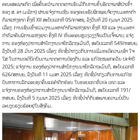
ຄະນະສະເພາະກິດ ເພື່ອຄົ້ນຄວ້າມາດຕະການຮັບມືກັບການຂຶ້ນອັດຕາພາສີນໍາເຂົ້າ
ຂອງ ສ. ອາ ເມລິກາ) ຜ່ານແຈ້ງການເຊີນ ຂອງຄະນະຮັບຜິດຊອບຈັດງານມະຫາກໍາ
ກິລາແຫ່ງຊາດ ຄັ້ງທີ XII ສະບັບເລກທີ 05/ຄຈສຊ, ລົງວັນທີ 20 ກຸມພາ 2025
ເລື່ອງ: ການເຊີນເຂົ້າຮ່ວມງານມະຫາກໍາກິລາແຫ່ງຊາດ ຄັ້ງທີ XII ແລະ ງານມະຫາ
ກໍາກິລາຄົນພິການແຫ່ງຊາດ ຄັ້ງທີ IV ທີ່ນະຄອນຫຼວງວຽງຈັນເປັນເຈົ້າພາບ; ແຈ້ງ
ການ ຂອງຫ້ອງວ່າການສໍານັກງານນາຍົກລັດຖະມົນຕີ, ສະບັບເລກທີ 549/ຫສນຍ,
ລົງວັນທີ 28 ມີນາ 2025 ເລື່ອງ: ທິດຊີ້ນໍາກ່ຽວກັບການເພີ່ມທະວີຄວາມເອົາ ໃຈ
ໃສ່ ໃນການປະຕິບັດບັນດາມາດຕະການປ້ອງກັນ ແລະ ແກ້ໄຂໝອກຄວັນ ປະຈໍາປີ
2025; ແຈ້ງການ ຂອງຫ້ອງວ່າການສໍານັກງານນາຍົກລັດຖະມົນຕີ, ສະບັບເລກທີ
626/ສຫນຍ, ລົງວັນທີ 11 ເມສາ 2025 ເລື່ອງ: ທິດຊີ້ນໍາກ່ຽວກັບການແກ້ໄຂ
ບັນຫາການລັກລອບຂຸດຄົ້ນແຮ່ຄໍາຕົກຂ້ອນ ໃນຂອບເຂດທົ່ວປະ ເທດ ແລະ
ແຈ້ງການຂອງຫ້ອງວ່າການສໍານັກງານນາຍົກລັດຖະມົນຕີ, ສະບັບເລກທີ 191/
ຫສນຍ, ລົງວັນທີ 5 ກຸມພາ 2025 ເລື່ອງ: ທິດຊີ້ນໍາຕໍ່ກັບສະພາບຄວາມບໍ່ເປັນ
ລະບຽບຮຽບຮ້ອຍຢູ່ໃນສັງຄົມ.