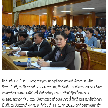
ລົງວັນທີ 17 ມີນາ 2025; ແຈ້ງການຂອງຫ້ອງວ່າການສໍານັກງານນາຍົກ
ລັດຖະມົນຕີ, ສະບັບເລກທີ 2654/ຫສນຍ, ລົງວັນທີ 19 ທັນວາ 2024 ເລື່ອງ:
ການແກ້ໄຂພະຫະນະທີ່ນໍາເຂົ້າບໍ່ຖືກຕ້ອງ ແລະ ນໍາໃຊ້ບໍ່ຖືກເປົ້າໝາຍ ຢູ່
ນະຄອນຫຼວງວຽງຈັນ ແລະ ບັນດາແຂວງທົ່ວປະເທດ; ຂໍ້ຕົກລົງຂອງນາຍົກລັດຖະ
ມົນຕີ, ສະບັບເລກທີ 44/ນຍ, ລົງວັນທີ 11 ເມສາ 2025 ວ່າດ້ວຍການແຕ່ງຕັ້ງ