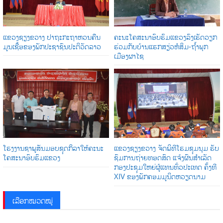
ແຂວງຊຽງຂວາງ ປາຖະກະຖາຫວນຄືນ
ຄະນະໂຄສະນາອົບຮົມແຂວງລົງເຮັດວຽກ
ມູນເຊື້ອຂອງພັກປະຊາຊົນປະຕິວັດລາວ
ຮ່ວມກັບບ້ານແຮກສຽ່ວຫໍສິມ-ຖໍ້າພຸກ
ເມືອງຜາໄຊ
ໂຮງງານຊາພູສັນມອບຊຸດກິລາໃຫ້ຄະນະ
ແຂວງຊຽງຂວາງ ຈັດພິທີໂຮມຊຸມນຸມ ຮັບ
ໂຄສະນາອົບຮົມແຂວງ
ຊົມການຖ່າຍທອດສົດ ແຈ້ງຜົນສໍາເລັດ
ກອງປະຊຸມໃຫຍ່ຜູ້ແທນທົ່ວປະເທດ ຄັ້ງທີ
XIV ຂອງພັກຄອມມູນິດຫວຽດນາມ
ເລືອກໝວດໝູ່