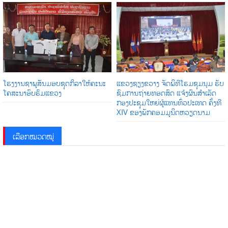
ໂຮງງານຊາພູສັນມອບຊຸດກິລາໃຫ້ຄະນະ
ແຂວງຊຽງຂວາງ ຈັດພິທີໂຮມຊຸມນຸມ ຮັບ
ໂຄສະນາອົບຮົມແຂວງ
ຊົມການຖ່າຍທອດສົດ ແຈ້ງຜົນສໍາເລັດ
ກອງປະຊຸມໃຫຍ່ຜູ້ແທນທົ່ວປະເທດ ຄັ້ງທີ
XIV ຂອງພັກຄອມມູນິດຫວຽດນາມ
ເລືອກໝວດໝູ່