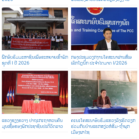
ຝຶກອົບຮົມມະຫາຊົນເພື່ອຂະຫຍາຍເຂົ້າພັກ
ກອງປະຊຸມວຽກງານໂຄສະນາຜ່ານສື່ເອ
ຊຸດທີ່ I ປີ 2026
ເລັກໂຕຼນິກ ປະຈໍາໄຕມາດ I/2026
ແຂວງຊຽງຂວາງ ປາຖະກະຖາຫວນຄືນ
ຄະນະໂຄສະນາອົບຮົມແຂວງລົງເຮັດວຽກ
ມູນເຊື້ອຂອງພັກປະຊາຊົນປະຕິວັດລາວ
ຮ່ວມກັບບ້ານແຮກສຽ່ວຫໍສິມ-ຖໍ້າພຸກ
ເມືອງຜາໄຊ