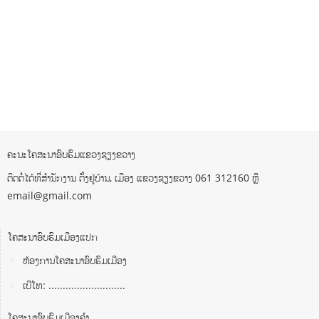
ຄະນະໂຄສະນາອົບຮົມແຂວງຊຽງຂວາງ
ຕິດຕໍ່ໄດ້ທີ່ສຳນັກງານ ຕັ້ງຢູ່ບ້ານ, ເມືອງ ແຂວງຊຽງຂວາງ 061 312160 ຫຼື
email@gmail.com
ໂຄສະນາອົບຮົມເມືອງແປກ
ຫ້ອງການໂຄສະນາອົບຮົມເມືອງ
ເບີໂທ: ...........................
ໂຄສະນາອົບຮົມເມືອງຄໍາ