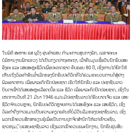
ໃນພິທີ ສະຫາຍ ຮສ ພູວົງ ອຸ່ນຄໍາແສນ ກໍາມະການສູນກາງພັກ, ເລຂາຄະນະ
ບໍລິຫານງານພັກແຂວງ ໄດ້ເປັນກຽດປາຖະຫະຖາ, ເລົ່າຄືນມູນເຊື້ອວັນນັກຮົບເສຍ
ອົງຄະ ແລະ ເສຍສະຫຼະຊີວິດເພື່ອປະເທດຊາດ ຄົບຮອບ 80 ປີ, ເຊິ່ງທ່ານໄດ້ຍົກໃຫ້
ເຫັນເຖິງວິລະກໍາອັນລໍ້າເລີດຂອງນັກຮົບປະຕິວັດທີ່ໄດ້ຮ່ວມຂະບວນການຕໍ່ສູ້ຢ່າງ
ພິລະອາດຫານ ເພື່ອພາລະກິດປົດປ່ອຍຊາດ ເຮັດໃຫ້ນັກຮົບ ແລະ ປະຊາຊົນລາວ
ບັນດາເຜົ່າໄດ້ເສຍສະຫຼະເລືອດເນື້ອ ແລະ ຊີວິດ ເພື່ອພາລະກິດປົດປ່ອຍຊາດ, ເຊິ່ງໃນ
ເຫດການວັນທີ 21 ມີນາ 1946 ແມ່ນມີປະຊາຊົນລາວໄດ້ຮັບບາດເຈັບ ແລະ ເສຍ
ຊີວິດຈໍານວນຫຼາຍ, ນັກຮົບປະຕິວັດຫຼາຍທ່ານໄດ້ເສຍອົງຄະ ແລະ ເສຍຊີວິດ, ເຊິ່ງ
ວິລະກໍາດັ່ງກ່າວແມ່ນເປັນຄວາມຄຽດແຄ້ນທີ່ບໍ່ມີວັນລືມຂອງປະຊາຊົນລາວ, ເຊິ່ງ
ພວກເຮົາຄວນສຶກສາຮຽນຮູ້ເພື່ອເປັນການປູກຈິດສໍານຶກໃຫ້ແກ່ເຍົາວະຊົນ,
ຊາວໜຸ່ມ, ັບແສບະຊາຊົນລາວ ເຊິ່ງພວກເຮົາຄວນຮພະນັກງານ, ນັກຮົບຮຸ່ນສືບ