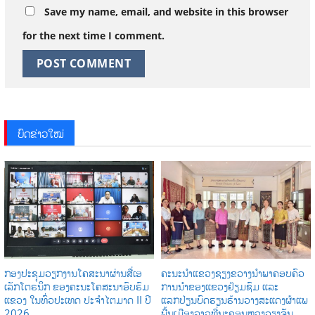
Save my name, email, and website in this browser
for the next time I comment.
ບົດຂ່າວໃໝ່
ກອງປະຊຸມວຽກງານໂຄສະນາຜ່ານສື່ເອ
ຄະນະນຳແຂວງຊຽງຂວາງນຳພາຄອບຄົວ
ເລັກໂຕຣນິກ ຂອງຄະນະໂຄສະນາອົບຮົມ
ການນໍາຂອງແຂວງຢ້ຽມຊົມ ແລະ
ແຂວງ ໃນທົ່ວປະເທດ ປະຈໍາໄຕມາດ II ປີ
ແລກປ່ຽນບົດຮຽນຮ້ານວາງສະແດງຜ້າແພ
2026
ພື້ນເມືອງລາວທີ່ນະຄອນຫຼວງວຽງຈັນ