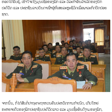
ທອດໄດ້ຮັບຮູ້, ເຂົ້າໃຈເຖິງມູນເຊື້ອຂອງພັກ ແລະ ວິລະກໍາອັນລໍ້າເລີດຂອງນັກ
ປະຕິວັດ ແລະ ປະຊາຊົນລາວບັນດາເຜົ່າຜູ້ທີ່ເສຍລະຫຼະຊີວິດເພື່ອພາລະກິດປົດປ່ອຍ
ຊາດ.
ຈາກນັ້ນ, ກໍ່ໄດ້ສືບຕໍ່ປາຖະກະຖາຫວນຄືນປະຫວັດການກໍາເນີດ, ເຕີບໃຫຍ່
ຂະຫຍາຍຕົວຂອງພັກປະຊາຊົນປະຕິວັດລາວ ແລະ ມູນເຊື້ອອັນດີງາມຂອງພັກ,