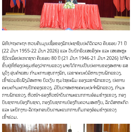
ພິທີປາຖະກະຖາ ຫວນຄືນມູນເຊື້ອຂອງພັກປະຊາຊົນປະຕິວັດລາວ ຄົບຮອບ 71 ປີ
(22 ມີນາ 1955-22 ມີນາ 2026) ແລະ ວັນນັກຮົບເສຍອົງຄະ ແລະ ເສຍສະຫຼະ
ຊີວິດເພື່ອປະເທດຊາດ ຄົບຮອບ 80 ປີ (21 ມີນາ 1946-21 ມີນາ 2026) ໄດ້ຈັດ
ຂຶ້ນຢູ່ທີ່ຫ້ອງປະຊຸມຫ້ອງວ່າການແຂວງ ພາຍໃຕ້ການເປັນປະທານຂອງສະຫາຍ ຮສ
ພູວົງ ອຸ່ນຄໍາແສນ ກໍາມະການສູນກາງພັກ, ເລຂາຄະນະບໍລິຫານງານພັກແຂວງ,
ເຂົ້າຮ່ວມຮັບຟັງມີສະຫາຍ ບົວເງິນ ຫຸມໄຊຍະພົມ ຮອງເລຂາພັກແຂວງ, ປະທານ
ຄະນະກໍາມະການປົກຄອງແຂວງ, ມີບັນດາສະຫາຍຄະນະປະຈໍາພັກແຂວງ, ກໍາມະ
ການພັກແຂວງ, ຫົວໜ້າ-ຮອງຫົວໜ້າບັນດາພະແນກການອ້ອມຂ້າງແຂວງ, ກອງ
ບັນຊາການປ້ອງກັນຊາດ, ກອງບັນຊາການປ້ອງກັນຄວາມສະຫງົບ, ລັດວິສາຫະກິດ
ແລະ ພະນັກງານ-ລັດຖະກອນບັນດາພະແນກການກົມກອງອ້ອມຂ້າງແຂວງ
ເຂົ້າຮ່ວມ.