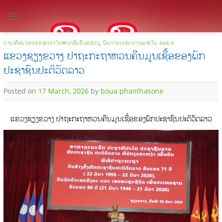
Skip
to
content
ການເຄື່ອນໄຫວຂອງຄະນະໂຄສະນາອົບຮົມແຂວງ
,
ບັນດາຂະແໜງການພາຍໃນ ຄອຮ.ຂ
ແຂວງຊຽງຂວາງ ປາຖະກະຖາຫວນຄືນມູນເຊື້ອຂອງພັກ
ປະຊາຊົນປະຕິວັດລາວ
Posted on
17 March, 2026
by
boua phanthasone
ແຂວງຊຽງຂວາງ ປາຖະກະຖາຫວນຄືນມູນເຊື້ອຂອງພັກປະຊາຊົນປະຕິວັດລາວ