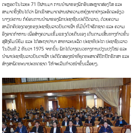
ຕະຫຼອດໃນໄລຍະ 71 ປີຜ່ານມາ ການນໍາພາຂອງພັກອັນສະຫຼາດສ່ອງໃສ ແລະ
ສາມາດຢັ້ງຢືນໄດ້ວ່າ ພັກເຮົາສາມາດຜ່ານຜ່າຄວາມຫຍຸ້ງຍາກຢ່າງລະອິດລະອ້ຽວ
ນາໆປະການ ກໍຍ້ອນການນໍາພາຂອງພັກປະຊາຊົນປະຕິວັດລາວ, ດ້ວຍຄວາມ
ສາມັກຄີປອງດອງຂອງປະຊາຊົນລາວບັນດາເຜົ່າ ທີ່ມີນໍ້າໃຈຮັກຊາດ ແລະ ຄວາມ
ອົງອາດກ້າຫານ ເພື່ອສ້າງຄວາມເຂັ້ມແຂງດ້ວຍຕົນເອງ ເດີນຕາມເສັ້ນທາງກ້າວຂຶ້ນ
ສູ່ສັງຄົມນິຍົມ ແລະ ໄດ້ສະຖາປານາ ສາທາລະນະລັດ ປະຊາທິປະໄຕ ປະຊາຊົນລາວ
ໃນວັນທີ 2 ທັນວາ 1975 ຈາກນັ້ນ ພັກໄດ້ວາງແນວທາງການປ່ຽນປງໃໝ່ ແລະ
ນໍາພາປະຊາຊົນລາວບັນດາເຜົ່າ ປະຕິບັດສອງໜ້າທີ່ຍຸດທະສາດຄືປົກປັກຮັກສາ ແລະ
ສ້າງສາພັດທະນາປະເທດຊາດ ໃຫ້ຈະເລີນກ້າວໜ້າຂຶ້ນເລື້ອຍໆ.