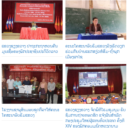
ແຂວງຊຽງຂວາງ ປາຖະກະຖາຫວນຄືນ
ຄະນະໂຄສະນາອົບຮົມແຂວງລົງເຮັດວຽກ
ມູນເຊື້ອຂອງພັກປະຊາຊົນປະຕິວັດລາວ
ຮ່ວມກັບບ້ານແຮກສຽ່ວຫໍສິມ-ຖໍ້າພຸກ
ເມືອງຜາໄຊ
ໂຮງງານຊາພູສັນມອບຊຸດກິລາໃຫ້ຄະນະ
ແຂວງຊຽງຂວາງ ຈັດພິທີໂຮມຊຸມນຸມ ຮັບ
ໂຄສະນາອົບຮົມແຂວງ
ຊົມການຖ່າຍທອດສົດ ແຈ້ງຜົນສໍາເລັດ
ກອງປະຊຸມໃຫຍ່ຜູ້ແທນທົ່ວປະເທດ ຄັ້ງທີ
XIV ຂອງພັກຄອມມູນິດຫວຽດນາມ