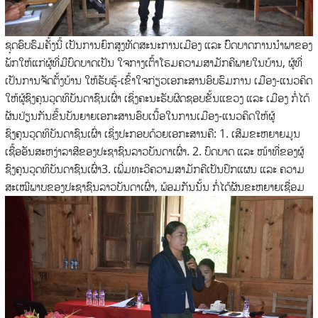
ຊຸດອົບຮົມຄັ້ງນີ້ ເປັນການຍົກສູງທັດສະນະການເມືອງ ແລະ ບົົດບາດການນຳພາຂອງ
ພັກໃຫ້ແກ່ຜູ້ທີ່ມີບົດບາດເປັນ ໃຈກາງເຕົ້າໂຮມຄວາມສາມັກຄີພາຍໃນບ້ານ, ຜູ້ທີ່
ເປັນການຈັດຕັ້ງບ້ານ ໃຫ້ຮັບຮູ້-ເຂົ້າໃຈກ່ຽວເອກະສານອົບຮົມການ ເມືອງ-ແນວຄິດ
ໃຫ້ຜູ້ຊົງຄຸນວຸດທິບັນດາຊົນເຜົ່າ ເຊິ່ງຄະນະຮັບຜິດຊອບຂັ້ນແຂວງ ແລະ ເມືອງ ກໍ່ໄດ້
ຜັນປ່ຽນກັນຂຶ້ນບັນຍາຍເອກະສານອົບເນື້ອໃນການເມືອງ-ແນວຄິດໃຫ້ຜູ້
ຊົງຄຸນວຸດທິບັນດາຊົນເຜົ່າ ເຊິ່ງປະກອບດ້ວຍເອກະສານຄື: 1. ເສີມຂະຫຍາຍມູນ
ເຊື້ອອັນສະຫງ່າລາສີຂອງປະຊາຊົນລາວບັນດາເຜົ່າ. 2. ບົດບາດ ແລະ ໜ້າທີ່ຂອງຜູ້
ຊົງຄຸນວຸດທິບັນດາຊົນເຜົ່າ3. ເພີ່ມທະວີຄວາມສາມັກຄີເປັນປຶກແຜນ ແລະ ຄວາມ
ສະເໝີພາບຂອງປະຊາຊົນລາວບັນດາເຜົ່າ, ພ້ອມກັນນັ້ນ ກໍ່ໄດ້ຜັນຂະຫຍາຍເຊື່ອມ