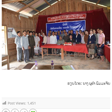
ຂຽນໂດຍ: ນາງ ພູຄໍາ ພົມມະຈັນ
Post Views:
1,451