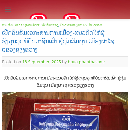
Skip
to
content
ການເຄື່ອນໄຫວຂອງຄະນະໂຄສະນາອົບຮົມແຂວງ
,
ບັນດາຂະແໜງການພາຍໃນ ຄອຮ.ຂ
ເປີດອົບຮົມເອກະສານການເມືອງ-ແນວຄິດໃຫ້ຜູ້
ຊົງຄຸນວຸດທິບັນດາຊົນເຜົ່າ ຢູ່ກຸ່ມສົມບຸນ ເມືອງຜາໄຊ
ແຂວງຊຽງຂວາງ
Posted on
18 September, 2025
by
boua phanthasone
ເປີດອົບຮົມເອກະສານການເມືອງ-ແນວຄິດໃຫ້ຜູ້ຊົງຄຸນວຸດທິບັນດາຊົນເຜົ່າ ຢູ່ກຸ່ມ
ສົມບຸນ ເມືອງຜາໄຊ ແຂວງຊຽງຂວາງ