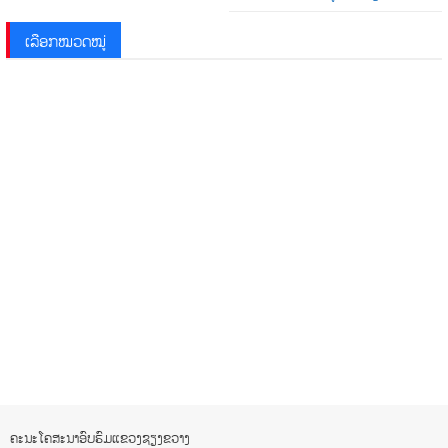
ເລືອກໝວດໝູ່
ຄະນະໂຄສະນາອົບຮົມແຂວງຊຽງຂວາງ