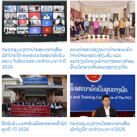
ກອງປະຊຸມວຽກງານໂຄສະນາຜ່ານສື່ເອ
ຄະນະນຳແຂວງຊຽງຂວາງນຳພາຄອບຄົວ
ເລັກໂຕຣນິກ ຂອງຄະນະໂຄສະນາອົບຮົມ
ການນໍາຂອງແຂວງຢ້ຽມຊົມ ແລະ
ແຂວງ ໃນທົ່ວປະເທດ ປະຈໍາໄຕມາດ II ປີ
ແລກປ່ຽນບົດຮຽນຮ້ານວາງສະແດງຜ້າແພ
2026
ພື້ນເມືອງລາວທີ່ນະຄອນຫຼວງວຽງຈັນ
ຝຶກອົບຮົມມະຫາຊົນເພື່ອຂະຫຍາຍເຂົ້າພັກ
ກອງປະຊຸມວຽກງານໂຄສະນາຜ່ານສື່ເອ
ຊຸດທີ່ I ປີ 2026
ເລັກໂຕຼນິກ ປະຈໍາໄຕມາດ I/2026