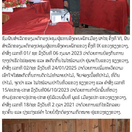
ຊຶມຜົນສໍາເລັດຂອງມະຕິກອງປະຊຸມຜູ້ແທນອົງຄະນະພັກເມືອງ ຜາໄຊ ຄັ້ງທີ VI, ຜົນ
ສໍາເລັດຂອງມະຕິກອງປະຊຸມຜູ້ແທນອົງຄະນະພັກແຂວງ ຄັ້ງທີ IX ແຂວງຊຽງຂວາງ,
ຄໍາສັ່ງ ເລກທີ 01/ ຊຂ ລົງວັນທີ 06 ກຸມພາ 2023 ວ່າດ້ວຍການປ້ອງກັນການ
ຖາງປ່າເຮັດໄຮ່ຊະຊາຍ ແລະ ສະກັດກັ້ນໄຟໄໝ້ລາມປ່າ ຢູ່ພາຍໃນແຂວງ ຊຽງຂວາງ,
ຄຳສັ່ງ ເລກທີ 02/ຊຂ ລົງວັນທີ 24/01/2025 ວ່າດ້ວຍການເພີ່ມທະວີຄວາມ
ເອົາໃຈໃສ່ສະກັດກັ້ນການຕັດໄມ້ທໍາລາຍປ່າໄມ້, ຈັບຈ່ອງເນື້ອທີປ່າໄມ້, ທີ່ດິນ
ປ່າໄມ້, ຈູດປ່າ ແລະ ໄຟໄໝ້ລາມປ່າໃນທົ່ວແຂວງ ຊຽງຂວາງ ແລະ ຄໍາສັ່ງ ເລກທີ
15/ຄປກຊ-ປກສ ລົງວັນທີ06/10/2023 ວ່າດ້ວຍການກໍານົດພື້ນທີ່ຫວງ
ຫ້າມ(ເຂດຂາວ)ປກຊ-ປກສ ຢູ່ບໍລິເວນພື້ນທີ່ ພູແຮ້ ເມືອງແປກ ແຂວງຊຽງຂວາງ,
ຄໍາສັ່ງ ເລກທີ 18/ຊຂ ລົງວັນທີ 2 ຕຸລາ 2021 ວ່າດ້ວຍການແກ້ໄຂລັກລອບ
ຂຸດຄົ້ນ ແລະ ປຸງແຕ່ງແຮ່ຄໍາ ໂດຍບໍ່ຖືກຕ້ອງຕາມກົດໝາຍ ຢູ່ແຂວງຊຽງຂວາງ.