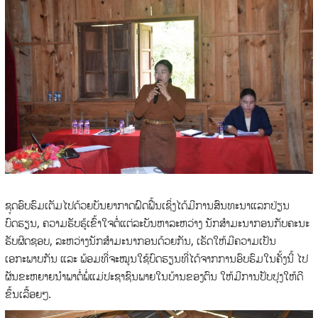
ຊຸດອົບຮົມເຕັມໄປດ້ວຍບັນຍາກາດຝົດຟື້ນເຊິ່ງໄດ້ມີການສົນທະນາແລກປ່ຽນ
ບົດຮຽນ, ຄວາມຮັບຮູ້ເຂົ້າໃຈຕໍ່ແຕ່ລະບັນຫາລະຫວ່າງ ນັກສໍາມະນາກອນກັບຄະນະ
ຮັບຜິດຊອບ, ລະຫວ່າງນັກສໍາມະນາກອນດ້ວຍກັນ, ເຮັດໃຫ້ມີຄວາມເປັນ
ເອກະພາບກັນ ແລະ ພ້ອມທີ່ຈະໝູນໃຊ້ບົດຮຽນທີ່ໄດ້ຈາກການອົບຮົມໃນຄັ້ງນີ້ ໄປ
ຜັນຂະຫຍາຍນໍາພາຕໍ່ພໍ່ແມ່ປະຊາຊົນພາຍໃນບ້ານຂອງຕົນ ໃຫ້ມີການປັບປຸງໃຫ້ດີ
ຂຶ້ນເລື້ອຍໆ.