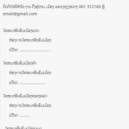
ຕິດຕໍ່ໄດ້ທີ່ສຳນັກງານ ຕັ້ງຢູ່ບ້ານ, ເມືອງ ແຂວງຊຽງຂວາງ 061 312160 ຫຼື
email@gmail.com
ໂຄສະນາອົບຮົມເມືອງແປກ
ຫ້ອງການໂຄສະນາອົບຮົມເມືອງ
ເບີໂທ: ...........................
ໂຄສະນາອົບຮົມເມືອງຄໍາ
ຫ້ອງການໂຄສະນາອົບຮົມເມືອງ
ເບີໂທ: ......................
ໂຄສະນາອົບຮົມເມືອງໜອງແຮດ
ຫ້ອງການໂຄສະນາອົບຮົມເມືອງ
ເບີໂທ: .........
ໂຄສະນາອົບຮົມເມືອງພູກູດ