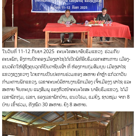
ໃນວັນທີ່ 11-12 ກັນຍາ 2025 ຄະນະໂຄສະນາອົບຮົມແຂວງ ຮ່ວມກັບ
ຄະນະພັກ, ອົງການປົກຄອງເມືອງຜາໄຊໄດ້ເປີດພິທີອົບຮົມເອກະສານການ ເມືອງ-
ແນວຄິດໃຫ້ຜູ້ຊົງຄຸນວຸດທິບັນດາຊົນເຜົ່າ ທີ່ ຫ້ອງການກຸ່ມສົມບຸນ ເມືອງຜາໄຊ
ແຂວງຊຽງຂວາງ ໂດຍການເປັນປະທານຮ່ວມຂອງ ສະຫາຍ ຄຳຫຼ້າ ແກ້ວດາວັນ
ກໍາມະການພັກແຂວງ, ເລຂາຄະນະບໍລິຫານງານພັກເມືອງ ເຈົ້າເມືອງໆ ຜາໄຊ ແລະ
ສະຫາຍ ຈັນທະບຸນ ແພງສົມພູ ຮອງຫົວໜ້າຄະນະໂຄສະ ນາອົບຮົມແຂວງ, ໄດ້ມີ
ເລຂາພັກກຸ່ມ, ເລຂາ, ຮອງເລຂາພັກບ້ານ, ແນວໂຮມ, ແມ່ຍິງ, ຊາວໝຸ່ມ ຈາກ 8
ບ້ານ ເຂົ້າຮ່ວມ, ທັງໝົດ 30 ສະຫາຍ. ຍິງ 8 ສະຫາຍ.