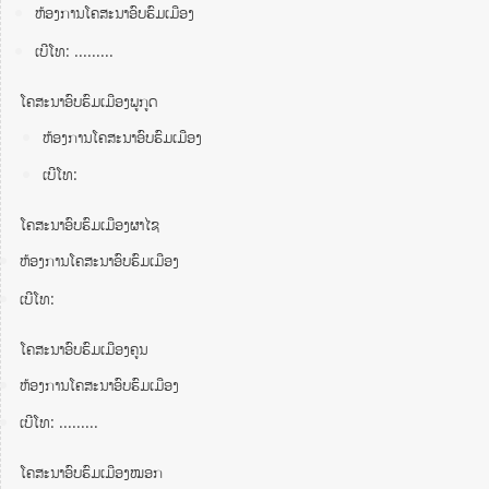
ຫ້ອງການໂຄສະນາອົບຮົມເມືອງ
ເບີໂທ: .........
ໂຄສະນາອົບຮົມເມືອງພູກູດ
ຫ້ອງການໂຄສະນາອົບຮົມເມືອງ
ເບີໂທ:
ໂຄສະນາອົບຮົມເມືອງຜາໄຊ
ຫ້ອງການໂຄສະນາອົບຮົມເມືອງ
ເບີໂທ:
ໂຄສະນາອົບຮົມເມືອງຄູນ
ຫ້ອງການໂຄສະນາອົບຮົມເມືອງ
ເບີໂທ: .........
ໂຄສະນາອົບຮົມເມືອງໝອກ