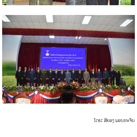
ໂດຍ: ສີຍອງ ພອນທະຈັນ