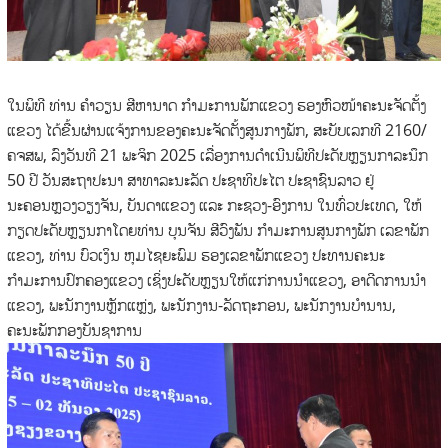
ໃນພິທີ ທ່ານ ຄຳວຽນ ສີຫານາດ ກຳມະການພັກແຂວງ ຮອງຫົວໜ້າຄະນະຈັດຕັ້ງ
ແຂວງ ໄດ້ຂື້ນຜ່ານແຈ້ງການຂອງຄະນະຈັດຕັ້ງສູນກາງພັກ, ສະບັບເລກທີ 2160/
ຄຈສພ, ລົງວັນທີ 21 ພະຈິກ 2025 ເລື່ອງການດໍາເນີນພິທີປະດັບຫຼຽນກາລະນຶກ
50 ປີ ວັນສະຖາປະນາ ສາທາລະນະລັດ ປະຊາທິປະໄຕ ປະຊາຊົນລາວ ຢູ່
ນະຄອນຫຼວງວຽງຈັນ, ບັນດາແຂວງ ແລະ ກະຊວງ-ອົງການ ໃນທົ່ວປະເທດ, ໃຫ້
ກຽດປະດັບຫຼຽນກາໂດຍທ່ານ ບຸນຈັນ ສີວົງພັນ ກຳມະການສູນກາງພັກ ເລຂາພັກ
ແຂວງ, ທ່ານ ບົວເງິນ ຫຸມໄຊຍະພົມ ຮອງເລຂາພັກແຂວງ ປະທານຄະນະ
ກຳມະການປົກຄອງແຂວງ ເຊິ່ງປະດັບຫຼຽນໃຫ້ແກ່ການນຳແຂວງ, ອາດີດການນຳ
ແຂວງ, ພະນັກງານຫຼັກແຫຼ່ງ, ພະນັກງານ-ລັດຖະກອນ, ພະນັກງານບຳນານ,
ຄະນະພັກກອງບັນຊາການ