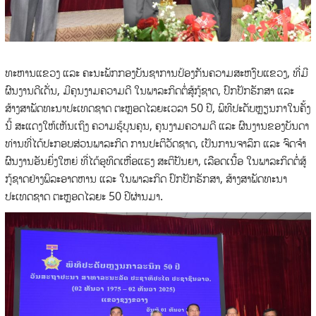
ທະຫານແຂວງ ແລະ ຄະນະພັກກອງບັນຊາການປ້ອງກັນຄວາມສະຫງົບແຂວງ, ທີ່ມີ
ຜົນງານດີເດັ່ນ, ມີຄຸນງາມຄວາມດີ ໃນພາລະກິດຕໍ່ສູ້ກູ້ຊາດ, ປົກປັກຮັກສາ ແລະ
ສ້າງສາພັດທະນາປະເທດຊາດ ຕະຫຼອດໄລຍະເວລາ 50 ປີ, ພິທີປະດັບຫຼຽນກາໃນຄັ້ງ
ນີ້ ສະແດງໃຫ້ເຫັນເຖິງ ຄວາມຮູ້ບຸນຄຸນ, ຄຸນງາມຄວາມດີ ແລະ ຜົນງານຂອງບັນດາ
ທ່ານທີ່ໄດ້ປະກອບສ່ວນພາລະກິດ ການປະຕິວັດຊາດ, ເປັນການຈາລຶກ ແລະ ຈົດຈຳ
ຜົນງານອັນຍິ່ງໃຫຍ່ ທີ່ໄດ້ອູທິດເຫື່ອແຮງ ສະຕິປັນຍາ, ເລືອດເນື້ອ ໃນພາລະກິດຕໍ່ສູ້
ກູ້ຊາດຢ່າງພິລະອາດຫານ ແລະ ໃນພາລະກິດ ປົກປັກຮັກສາ, ສ້າງສາພັດທະນາ
ປະເທດຊາດ ຕະຫຼອດໄລຍະ 50 ປີຜ່ານມາ.