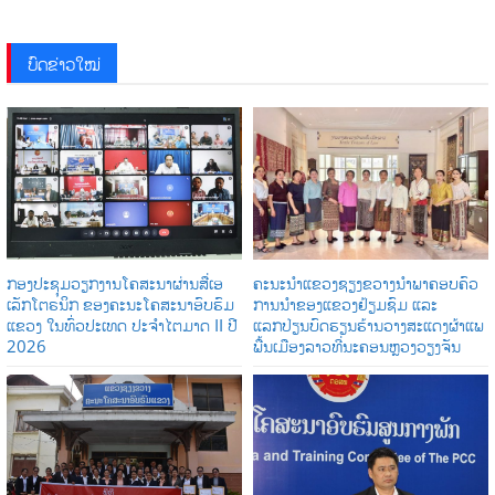
ບົດຂ່າວໃໝ່
ກອງປະຊຸມວຽກງານໂຄສະນາຜ່ານສື່ເອ
ຄະນະນຳແຂວງຊຽງຂວາງນຳພາຄອບຄົວ
ເລັກໂຕຣນິກ ຂອງຄະນະໂຄສະນາອົບຮົມ
ການນໍາຂອງແຂວງຢ້ຽມຊົມ ແລະ
ແຂວງ ໃນທົ່ວປະເທດ ປະຈໍາໄຕມາດ II ປີ
ແລກປ່ຽນບົດຮຽນຮ້ານວາງສະແດງຜ້າແພ
2026
ພື້ນເມືອງລາວທີ່ນະຄອນຫຼວງວຽງຈັນ