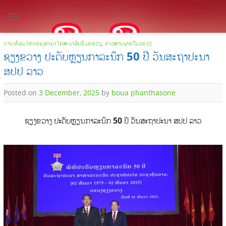
Skip
to
content
ການເຄື່ອນໄຫວຂອງຄະນະໂຄສະນາອົບຮົມແຂວງ
,
ຂ່າວສານພາຍໃນແຂວງ
ຊຽງຂວາງ ປະດັບຫຼຽນກາລະນຶກ 50 ປີ ວັນສະຖາປະນາ
ສປປ ລາວ
Posted on
3 December, 2025
by
boua phanthasone
ຊຽງຂວາງ ປະດັບຫຼຽນກາລະນຶກ
50
ປີ ວັນສະຖາປະນາ
ສປປ
ລາວ