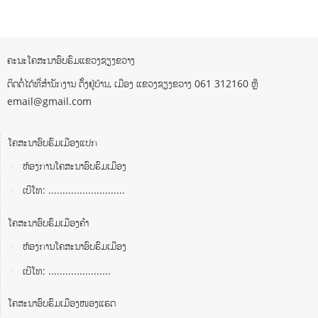
ຄະນະໂຄສະນາອົບຮົມແຂວງຊຽງຂວາງ
ຕິດຕໍ່ໄດ້ທີ່ສຳນັກງານ ຕັ້ງຢູ່ບ້ານ, ເມືອງ ແຂວງຊຽງຂວາງ 061 312160 ຫຼື
email@gmail.com
ໂຄສະນາອົບຮົມເມືອງແປກ
ຫ້ອງການໂຄສະນາອົບຮົມເມືອງ
ເບີໂທ: ...........................
ໂຄສະນາອົບຮົມເມືອງຄໍາ
ຫ້ອງການໂຄສະນາອົບຮົມເມືອງ
ເບີໂທ: ......................
ໂຄສະນາອົບຮົມເມືອງໜອງແຮດ