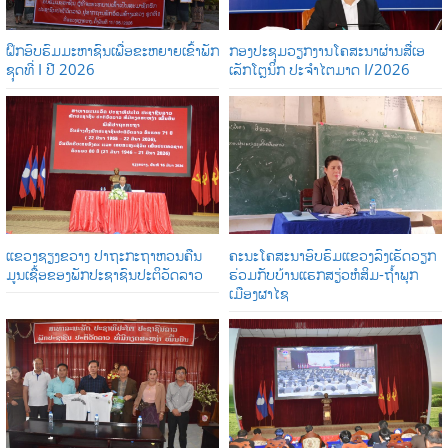
ຝຶກອົບຮົມມະຫາຊົນເພື່ອຂະຫຍາຍເຂົ້າພັກ
ກອງປະຊຸມວຽກງານໂຄສະນາຜ່ານສື່ເອ
ຊຸດທີ່ I ປີ 2026
ເລັກໂຕຼນິກ ປະຈໍາໄຕມາດ I/2026
ແຂວງຊຽງຂວາງ ປາຖະກະຖາຫວນຄືນ
ຄະນະໂຄສະນາອົບຮົມແຂວງລົງເຮັດວຽກ
ມູນເຊື້ອຂອງພັກປະຊາຊົນປະຕິວັດລາວ
ຮ່ວມກັບບ້ານແຮກສຽ່ວຫໍສິມ-ຖໍ້າພຸກ
ເມືອງຜາໄຊ