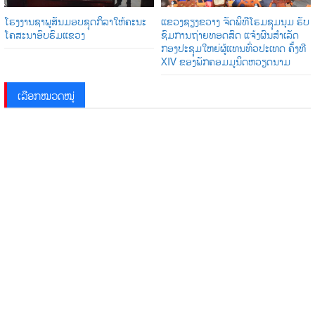
ໂຮງງານຊາພູສັນມອບຊຸດກິລາໃຫ້ຄະນະ
ແຂວງຊຽງຂວາງ ຈັດພິທີໂຮມຊຸມນຸມ ຮັບ
ໂຄສະນາອົບຮົມແຂວງ
ຊົມການຖ່າຍທອດສົດ ແຈ້ງຜົນສໍາເລັດ
ກອງປະຊຸມໃຫຍ່ຜູ້ແທນທົ່ວປະເທດ ຄັ້ງທີ
XIV ຂອງພັກຄອມມູນິດຫວຽດນາມ
ເລືອກໝວດໝູ່