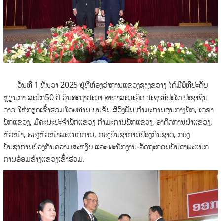
ວັນທີ 1 ທັນວາ 2025 ຢູ່ທີ່ຫ້ອງວ່າການແຂວງຊຽງຂວາງ ໄດ້ມີພິທີປະດັບ
ຫຼຽນກາ ລະນຶກ50 ປີ ວັນສະຖາປະນາ ສາທາລະນະລັດ ປະຊາທິປະໄຕ ປະຊາຊົນ
ລາວ ໃຫ້ກຽດເຂົ້າຮ່ວມໂດຍທ່ານ ບຸນຈັນ ສີວົງພັນ ກຳມະການສູນກາງພັກ, ເລຂາ
ພັກແຂວງ, ມີຄະນະປະຈຳພັກແຂວງ ກຳມະການພັກແຂວງ, ອາດີດການນຳແຂວງ,
ຫົວໜ້າ, ຮອງຫົວໜ້າພະແນກການ, ກອງບັນຊາການປ້ອງກັນຊາດ, ກອງ
ບັນຊາການປ້ອງກັນຄວາມສະຫງົບ ແລະ ພະນັກງານ-ລັດຖະກອນບັນດາພະແນກ
ການອ້ອມຂ້າງແຂວງເຂົ້າຮ່ວມ.