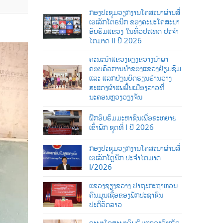
ກອງປະຊຸມວຽກງານໂຄສະນາຜ່ານສື່
ເອເລັກໂຕຣນິກ ຂອງຄະນະໂຄສະນາ
ອົບຮົມແຂວງ ໃນທົ່ວປະເທດ ປະຈໍາ
ໄຕມາດ II ປີ 2026
ຄະນະນຳແຂວງຊຽງຂວາງນຳພາ
ຄອບຄົວການນໍາຂອງແຂວງຢ້ຽມຊົມ
ແລະ ແລກປ່ຽນບົດຮຽນຮ້ານວາງ
ສະແດງຜ້າແພພື້ນເມືອງລາວທີ່
ນະຄອນຫຼວງວຽງຈັນ
ຝຶກອົບຮົມມະຫາຊົນເພື່ອຂະຫຍາຍ
ເຂົ້າພັກ ຊຸດທີ່ I ປີ 2026
ກອງປະຊຸມວຽກງານໂຄສະນາຜ່ານສື່
ເອເລັກໂຕຼນິກ ປະຈໍາໄຕມາດ
I/2026
ແຂວງຊຽງຂວາງ ປາຖະກະຖາຫວນ
ຄືນມູນເຊື້ອຂອງພັກປະຊາຊົນ
ປະຕິວັດລາວ
ຄະນະໂຄສະນາອົບຮົມແຂວງລົງເຮັດ