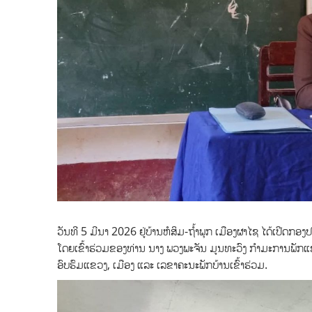
ວັນທີ 5 ມີນາ 2026 ຢູ່ບ້ານຫໍສິມ-ຖໍ້າພຸກ ເມືອງຜາໄຊ ໄດ້ເປີດ
ໂດຍເຂົ້າຮ່ວມຂອງທ່ານ ນາງ ພວງພະຈັນ ມູນທະວົງ ກໍາມະການພັ
ອົບຮົມແຂວງ, ເມືອງ ແລະ ເລຂາຄະນະພັກບ້ານເຂົ້າຮ່ວມ.