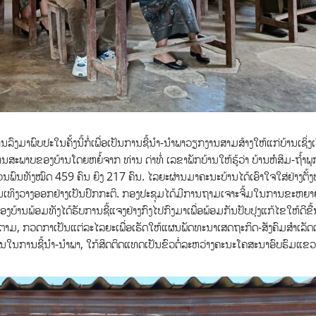
ງມາພົບປະໃນຄັ້ງນີ້ກໍ່ເພື່ອເປັນການຊີ້ນໍາ-ນໍາພາວຽກງານສາມສ້າງໃຫ້ແກ່ບ້ານເຊິ່ງເ
ພາບຂອງບ້ານໂດຍຫຍໍ້ຈາກ ທ່ານ ດ່າທໍ່ ເລຂາພັກບ້ານໃຫ້ຮູ້ວ່າ ບ້ານຫໍສິມ-ຖໍ້າພຸ
ນວນພົນທັງໝົດ 459 ຄົນ ຍິງ 217 ຄົນ. ໄລຍະຜ່ານມາຄະນະບ້ານໄດ້ເອົາໃຈໃສ່ຢ່າງຕັ້
ັ້ນເທິງວາງອອກຢ່າງເປັນປົກກະຕິ. ກອງປະຊຸມໄດ້ມີການຖາມເຈາະຈີ້ມໃນການຂະຫຍາ
ບ້ານພ້ອມທັງໄດ້ຮັບການຊີ້ແຈງຢ່າງກົງໄປກົງມາເພື່ອພ້ອມກັນປັບປຸງແກ້ໄຂໃຫ້ດີຂື້
ຕາມ, ກວດກາເປັນແຕ່ລະໄລຍະເພື່ອເຮັດໃຫ້ແຜນພັດທະນາເສດຖະກິດ-ສັງຄົມສໍາເລັ
ນໃນການຊີ້ນໍາ-ນໍາພາ, ໃກ້ສິດຕິດແທດເປັນຂົວຕໍ່ລະຫວ່າງຄະນະໂຄສະນາອົບຮົມແຂ