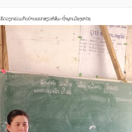
ຮັດວຽກຮ່ວມກັບບ້ານແຮກສຽ່ວຫໍສິມ-ຖໍ້າພຸກເມືອງຜາໄຊ