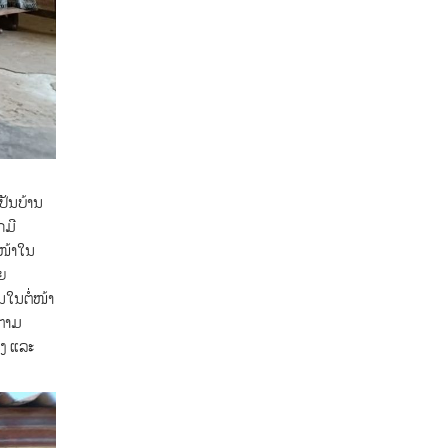
ປັນບ້ານ
ກມີ
ງໜ້າໃນ
ຍ
ນໃນຕໍ່ໜ້າ
ດຕາມ
ວງ ແລະ