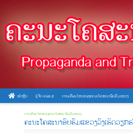
Skip
to
content
ໜ້າຫຼັກ
ຮູ້ຈັກ ຄອຮ.ຂ
ການເຄື່ອນໄຫວຂອງຄະນະໂຄສະນາອົບຮົມແຂວງ
ການເຄື່ອນໄຫວຂອງຄະນະໂຄສະນາອົບຮົມແຂວງ
ຄະນະໂຄສະນາອົບຮົມແຂວງລົງເຮັດວຽກຮ່ວ