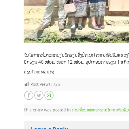
ໃນໂອກາດທີ່ມາແລກປຽ່ນບົດຮຽນຄັ້ງນີ້ຄະນະໂຄສະນາອົບຮົມແຂວງໄດ້ນໍ
ນັກຮຽນ 46 ໜ່ວຍ, ໝວກ 12 ໜ່ວຍ, ອຸປະກອນການຮຽນ 1 ແກັດ ແ
ຂຽນໂດຍ: ສອນໄຊ
Post Views:
725
This entry was posted in
ການເຄື່ອນໄຫວຂອງຄະນະໂຄສະນາອົບຮົ