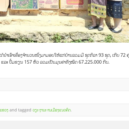
າເອົາເຄື່ອງຈໍານວນໜຶ່ງມາມອບໃຫ້ແກ່ບ້ານລວມມີ ຊຸດກິລາ 93 ຊຸດ, ເກີບ 72 ຄູ່,
ລະ ປື້ມຂຽນ 157 ຫົວ ລວມເປັນມູນຄ່າທັງໝົດ 67.225.000 ກີບ.
ມແຂວງ
and tagged
ວຽກງານການເມືອງແນວຄິດ
.