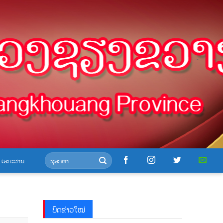
-
-
ເອກະສານ
ບົດຂ່າວໃໝ່