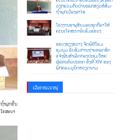
ວຽກຮ່ວມກັບບ້ານແຮກສຽ່ວຫໍສິມ-
ຖໍ້າພຸກເມືອງຜາໄຊ
ໂຮງງານຊາພູສັນມອບຊຸດກິລາໃຫ້
ຄະນະໂຄສະນາອົບຮົມແຂວງ
ແຂວງຊຽງຂວາງ ຈັດພິທີໂຮມ
ຊຸມນຸມ ຮັບຊົມການຖ່າຍທອດສົດ
ແຈ້ງຜົນສໍາເລັດກອງປະຊຸມໃຫຍ່
ຜູ້ແທນທົ່ວປະເທດ ຄັ້ງທີ XIV ຂອງ
ພັກຄອມມູນິດຫວຽດນາມ
ເລືອກໝວດໝູ່
້າພຸກຂື້ນ
ະໂຄສະນາ