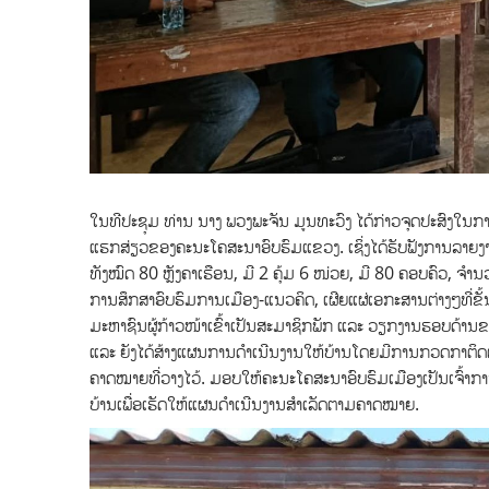
ໃນທີປະຊຸມ ທ່ານ ນາງ ພວງພະຈັນ ມູນທະວົງ ໄດ້ກ່າວຈຸດປະສົງໃນການລົ
ແຮກສ່ຽວຂອງຄະນະໂຄສະນາອົບຮົມແຂວງ. ເຊິ່ງໄດ້ຮັບຟັງການລາຍງານສະ
ທັງໝົດ 80 ຫຼັງຄາເຮືອນ, ມີ 2 ຄຸ້ມ 6 ໜ່ວຍ, ມີ 80 ຄອບຄົວ, ຈໍາ
ການສຶກສາອົບຮົມການເມືອງ-ແນວຄິດ, ເຜີຍແຜ່ເອກະສານຕ່າງໆທີ່ຂ
ມະຫາຊົນຜູ້ກ້າວໜ້າເຂົ້າເປັນສະມາຊິກພັກ ແລະ ວຽກງານຮອບດ້ານຂອງ
ແລະ ຍັງໄດ້ສ້າງແຜນການດໍາເນີນງານໃຫ້ບ້ານໂດຍມີການກວດກາຕິດ
ຄາດໝາຍທີ່ວາງໄວ້. ມອບໃຫ້ຄະນະໂຄສະນາອົບຮົມເມືອງເປັນເຈົ້າກາ
ບ້ານເພື່ອເຮັດໃຫ້ແຜນດໍາເນີນງານສໍາເລັດຕາມຄາດໝາຍ.