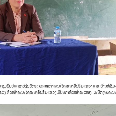
ກອງປະຊຸມພົບປະແລກປຽ່ນບົດຮຽນລະຫວ່າງຄະນະໂຄສະນາອົບຮົມແຂວງ ແລະ ບ້ານຫໍສິມ-ຖໍ
ກແຂວງ ຫົວໜ້າຄະນະໂຄສະນາອົບຮົມແຂວງ ມີບັນດາຫົວໜ້າຂະແໜງ, ພະນັກງານຄະນ