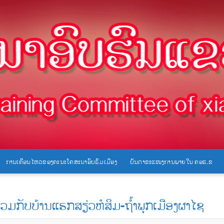
ການເຄື່ອນໄຫວຂອງຄະນະໂຄສະນາອົບຮົມເມືອງ
ບັນດາຂະແໜງການພາຍໃນ ຄອຮ.ຂ
ມກັບບ້ານແຮກສຽ່ວຫໍສິມ-ຖໍ້າພຸກເມືອງຜາໄຊ