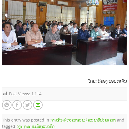
ໂດຍ: ສີຍອງ ພອນທະຈັນ
Post Views:
1,114
This entry was posted in
ການເຄື່ອນໄຫວຂອງຄະນະໂຄສະນາອົບຮົມແຂວງ
and
tagged
ວຽກງານການເມືອງແນວຄິດ
.