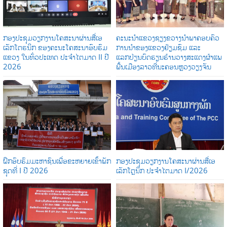
ກອງປະຊຸມວຽກງານໂຄສະນາຜ່ານສື່ເອ
ຄະນະນຳແຂວງຊຽງຂວາງນຳພາຄອບຄົວ
ເລັກໂຕຣນິກ ຂອງຄະນະໂຄສະນາອົບຮົມ
ການນໍາຂອງແຂວງຢ້ຽມຊົມ ແລະ
ແຂວງ ໃນທົ່ວປະເທດ ປະຈໍາໄຕມາດ II ປີ
ແລກປ່ຽນບົດຮຽນຮ້ານວາງສະແດງຜ້າແພ
2026
ພື້ນເມືອງລາວທີ່ນະຄອນຫຼວງວຽງຈັນ
ຝຶກອົບຮົມມະຫາຊົນເພື່ອຂະຫຍາຍເຂົ້າພັກ
ກອງປະຊຸມວຽກງານໂຄສະນາຜ່ານສື່ເອ
ຊຸດທີ່ I ປີ 2026
ເລັກໂຕຼນິກ ປະຈໍາໄຕມາດ I/2026