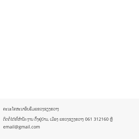
ຄະນະໂຄສະນາອົບຮົມແຂວງຊຽງຂວາງ
ຕິດຕໍ່ໄດ້ທີ່ສຳນັກງານ ຕັ້ງຢູ່ບ້ານ, ເມືອງ ແຂວງຊຽງຂວາງ 061 312160 ຫຼື
email@gmail.com