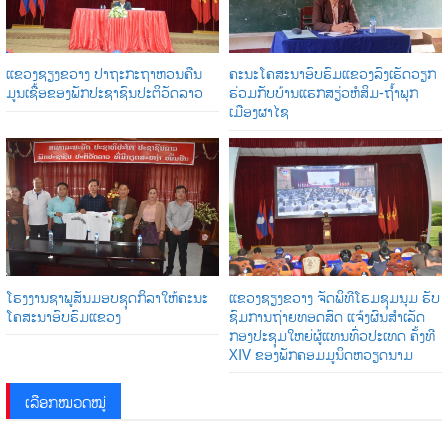
ແຂວງຊຽງຂວາງ ປາຖະກະຖາຫວນຄືນ
ຄະນະໂຄສະນາອົບຮົມແຂວງລົງເຮັດວຽກ
ມູນເຊື້ອຂອງພັກປະຊາຊົນປະຕິວັດລາວ
ຮ່ວມກັບບ້ານແຮກສຽ່ວຫໍສິມ-ຖໍ້າພຸກ
ເມືອງຜາໄຊ
ໂຮງງານຊາພູສັນມອບຊຸດກິລາໃຫ້ຄະນະ
ແຂວງຊຽງຂວາງ ຈັດພິທີໂຮມຊຸມນຸມ ຮັບ
ໂຄສະນາອົບຮົມແຂວງ
ຊົມການຖ່າຍທອດສົດ ແຈ້ງຜົນສໍາເລັດ
ກອງປະຊຸມໃຫຍ່ຜູ້ແທນທົ່ວປະເທດ ຄັ້ງທີ
XIV ຂອງພັກຄອມມູນິດຫວຽດນາມ
ເລືອກໝວດໝູ່