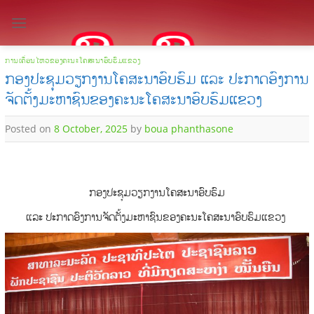
Skip
to
content
ການເຄື່ອນໄຫວຂອງຄະນະໂຄສະນາອົບຮົມແຂວງ
ກອງປະຊຸມວຽກງານໂຄສະນາອົບຮົມ ແລະ ປະກາດອົງການ
ຈັດຕັ້ງມະຫາຊົນຂອງຄະນະໂຄສະນາອົບຮົມແຂວງ
Posted on
8 October, 2025
by
boua phanthasone
ກອງປະຊຸມວຽກງານໂຄສະນາອົບຮົມ
ແລະ ປະກາດອົງການຈັດຕັ້ງມະຫາຊົນຂອງຄະນະໂຄສະນາອົບຮົມແຂວງ