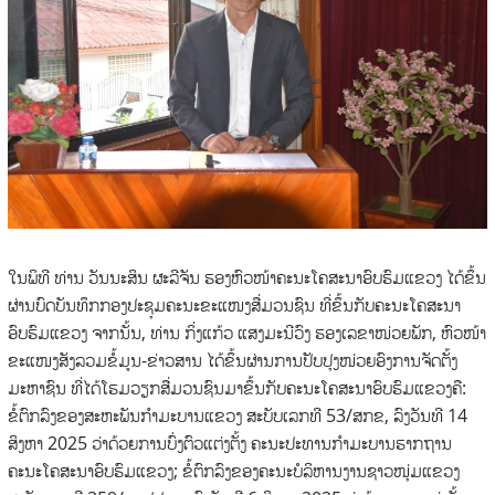
ໃນພິທີ ທ່ານ ວັນນະສິນ ຜະລີຈັນ ຮອງຫົວໜ້າຄະນະໂຄສະນາອົບຮົມແຂວງ ໄດ້ຂຶ້ນ
ຜ່ານບົດບັນທຶກກອງປະຊຸມຄະນະຂະແໜງສື່ມວນຊົນ ທີ່ຂຶ້ນກັບຄະນະໂຄສະນາ
ອົບຮົມແຂວງ ຈາກນັ້ນ, ທ່ານ ກິ່ງແກ້ວ ແສງມະນີວົງ ຮອງເລຂາໜ່ວຍພັກ, ຫົວໜ້າ
ຂະແໜງສັງລວມຂໍ້ມູນ-ຂ່າວສານ ໄດ້ຂຶ້ນຜ່ານການປັບປຸງໜ່ວຍອົງການຈັດຕັ້ງ
ມະຫາຊົນ ທີ່ໄດ້ໂຮມວຽກສື່ມວນຊົນມາຂຶ້ນກັບຄະນະໂຄສະນາອົບຮົມແຂວງຄື:
ຂໍ້ຕົກລົງຂອງສະຫະພັນກໍາມະບານແຂວງ ສະບັບເລກທີ 53/ສກຂ, ລົງວັນທີ 14
ສິງຫາ 2025 ວ່າດ້ວຍການບົ່ງຕົວແຕ່ງຕັ້ງ ຄະນະປະທານກໍາມະບານຮາກຖານ
ຄະນະໂຄສະນາອົບຮົມແຂວງ; ຂໍ້ຕົກລົງຂອງຄະນະບໍລິຫານງານຊາວໜຸ່ມແຂວງ