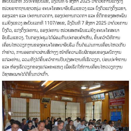
ສະບັບເລກທີ 359/ຄຊປປລຂ, ລົງວັນທີ 6 ສິງຫາ 2025 ວ່າດ້ວຍການແຕ່ງຕັ້ງ
ໜ່ວຍຮາກຖານຊາວໜຸ່ມ ຄະນະໂຄສະນາອົບຮົມແຂວງ ແລະ ບົ່ງຕົວແຕ່ງຕັ້ງເລຂາ,
ຮອງເລຂາ ແລະ ປະທານກວດກາ, ຮອງປະທານກວດກາ ແລະ ຂໍ້ຕົກຂອງສະຫະພັນ
ແມ່ຍິງແຂວງ ສະບັບເລກທີ 1107/ສຍຂ, ລົງວັນທີ 7 ສິງຫາ 2025 ວ່າດ້ວຍການ
ບົ່ງຕົວ, ແຕ່ງຕັ້ງປະທານ, ຮອງປະທານ ໜ່ວຍສະຫະພັນແມ່ຍິງ ຄະນະໂຄສະນາ
ອົບຮົມແຂວງ. ໃນກອງປະຊຸມໄດ້ພ້ອມກັນປະກອບຄໍາເຫັນ, ຄົ້ນຄວ້າວິທີການ
ເຄື່ອນໄຫວວຽກງານຂອງຄະນະໂຄສະນາອົບຮົມ ຕົ້ນຕໍແມ່ນການເຄື່ອນໄຫວເກັບ
ກໍາຂ່າວ, ການອອກຂ່າວຜ່ານສື່ຕ່າງໆ ໜ້າທີ່ຄວາມຮັບຜິດຊອບຂອງພະນັກງານ
ແຕ່ລະທ່ານ, ລວມທັງໄດ້ຄົ້ນຄວ້າການປັບປຸງສະຖານທີ່ເຮັດວຽກ, ບ່ອນປະຈໍາການ
ແລະ ຫ້ອງເຮັດວຽກຂອງແຕ່ລະຂະແໜງ ເພື່ອເຮັດໃຫ້ການເຄື່ອນໄຫວວຽກງານ
ວິຊາສະເພາະໄດ້ດີຂຶ້ນກວ່າເກົ່າ.