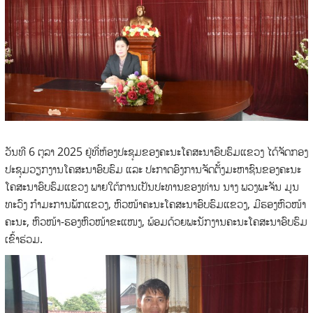
ວັນທີ 6 ຕຸລາ 2025 ຢູ່ທີ່ຫ້ອງປະຊຸມຂອງຄະນະໂຄສະນາອົບຮົມແຂວງ ໄດ້ຈັດກອງ
ປະຊຸມວຽກງານໂຄສະນາອົບຮົມ ແລະ ປະກາດອົງການຈັດຕັ້ງມະຫາຊົນຂອງຄະນະ
ໂຄສະນາອົບຮົມແຂວງ ພາຍໃຕ້ການເປັນປະທານຂອງທ່ານ ນາງ ພວງພະຈັນ ມູນ
ທະວົງ ກໍາມະການພັກແຂວງ, ຫົວໜ້າຄະນະໂຄສະນາອົບຮົມແຂວງ, ມີຮອງຫົວໜ້າ
ຄະນະ, ຫົວໜ້າ-ຮອງຫົວໜ້າຂະແໜງ, ພ້ອມດ້ວຍພະນັກງານຄະນະໂຄສະນາອົບຮົມ
ເຂົ້າຮ່ວມ.