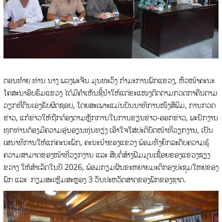
ຕອນທ້າຍ ທ່ານ ນາງ ພວງພະຈັນ ມູນທະວົງ ກໍາມະການພັກແຂວງ, ຫົວໜ້າຄະນະ
ໂຄສະນາອົບຮົມແຂວງ ໄດ້ມີຄໍາເຫັນຊີ້ນໍາໃຫ້ແຕ່ຂະແໜງຕິດຕາມກວດກາຄືນຕາມ
ວຽກທີ່ຕົນເອງຮັບຜິດຊອບ, ໂດຍສະເພາະແມ່ນບັນນາທິການໜັງສືພີມ, ການກວດ
ຂ່າວ, ແກ້ຂ່າວໃຫ້ຖືກຕ້ອງຕາມຫຼັກການໃນການຂຽນຂ່າວ-ອອກຂ່າວ, ພະນັກງານ
ທຸກທ່ານຕ້ອງມີຄວາມອຸ່ນອຽນທຸ່ນທຽ່ງ ເອົາໃຈໃສ່ປະຕິບັດໜ້າທີ່ວຽກງານ, ເປັນ
ເສນາທິການໃຫ້ແກ່ຄະນະພັກ, ຄະນະນໍາຂອງແຂວງ ພ້ອມທັງຍົກລະດັບຄວາມຮູ້
ຄວາມສາມາດຂອງໜ້າທີ່ວຽກງານ ແລະ ສືບຕໍ່ສ້າງຟີມມູນເຊື້ອຍຂອງແຂວງຊຽງ
ຂວາງ ໃຫ້ສໍາເລັດໃນປີ 2026, ພ້ອມກຽມຜັນຂະຫຍາຍມະຕິກອງປະຊຸມໃຫຍ່ຂອງ
ພັກ ແລະ ກຽມສະເຫຼີມສະຫຼອງ 3 ວັນປະຫວັດສາດຂອງພັກຂອງຊາດ.