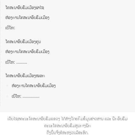
ໂຄສະນາອົບຮົມເມືອງຜາໄຊ
ຫ້ອງການໂຄສະນາອົບຮົມເມືອງ
ເບີໂທ:
ໂຄສະນາອົບຮົມເມືອງຄູນ
ຫ້ອງການໂຄສະນາອົບຮົມເມືອງ
ເບີໂທ: .........
ໂຄສະນາອົບຮົມເມືອງໝອກ
ຫ້ອງການໂຄສະນາອົບຮົມເມືອງ
ເບີໂທ: ..............
ເວັບໄຊສຄະນະໂຄສະນາອົບຮົມແຂວງ ໄດ້ສ້າງໂດຍກົມຂໍ້ມູນຂ່າວສານ ແລະ ຝຶກອົບຮົມ
ຄະນະໂຄສະນາອົບຮົມສູນກາງພັກ
ດັ່ງນັ້ນຈື່ງຂໍສະຫງວນລິຂະສິດ.