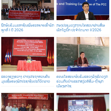
ຝຶກອົບຮົມມະຫາຊົນເພື່ອຂະຫຍາຍເຂົ້າພັກ
ກອງປະຊຸມວຽກງານໂຄສະນາຜ່ານສື່ເອ
ຊຸດທີ່ I ປີ 2026
ເລັກໂຕຼນິກ ປະຈໍາໄຕມາດ I/2026
ແຂວງຊຽງຂວາງ ປາຖະກະຖາຫວນຄືນ
ຄະນະໂຄສະນາອົບຮົມແຂວງລົງເຮັດວຽກ
ມູນເຊື້ອຂອງພັກປະຊາຊົນປະຕິວັດລາວ
ຮ່ວມກັບບ້ານແຮກສຽ່ວຫໍສິມ-ຖໍ້າພຸກ
ເມືອງຜາໄຊ