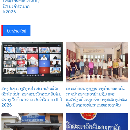
ໂຄສະນາຜ່ານສື່ເອເລັກໂຕຼ
ນິກ ປະຈໍາໄຕມາດ
I/2026
ບົດຂ່າວໃໝ່
ກອງປະຊຸມວຽກງານໂຄສະນາຜ່ານສື່ເອ
ຄະນະນຳແຂວງຊຽງຂວາງນຳພາຄອບຄົວ
ເລັກໂຕຣນິກ ຂອງຄະນະໂຄສະນາອົບຮົມ
ການນໍາຂອງແຂວງຢ້ຽມຊົມ ແລະ
ແຂວງ ໃນທົ່ວປະເທດ ປະຈໍາໄຕມາດ II ປີ
ແລກປ່ຽນບົດຮຽນຮ້ານວາງສະແດງຜ້າແພ
2026
ພື້ນເມືອງລາວທີ່ນະຄອນຫຼວງວຽງຈັນ