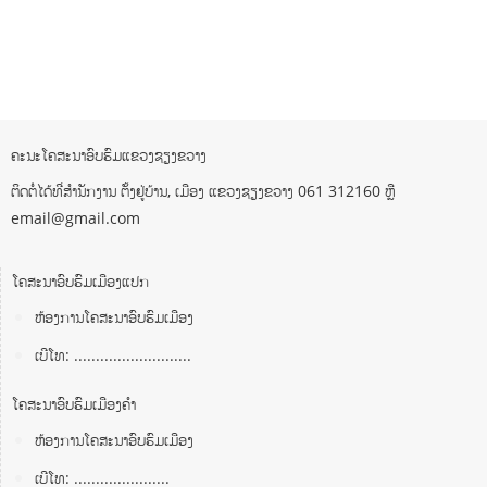
ຄະນະໂຄສະນາອົບຮົມແຂວງຊຽງຂວາງ
ຕິດຕໍ່ໄດ້ທີ່ສຳນັກງານ ຕັ້ງຢູ່ບ້ານ, ເມືອງ ແຂວງຊຽງຂວາງ 061 312160 ຫຼື
email@gmail.com
ໂຄສະນາອົບຮົມເມືອງແປກ
ຫ້ອງການໂຄສະນາອົບຮົມເມືອງ
ເບີໂທ: ...........................
ໂຄສະນາອົບຮົມເມືອງຄໍາ
ຫ້ອງການໂຄສະນາອົບຮົມເມືອງ
ເບີໂທ: ......................