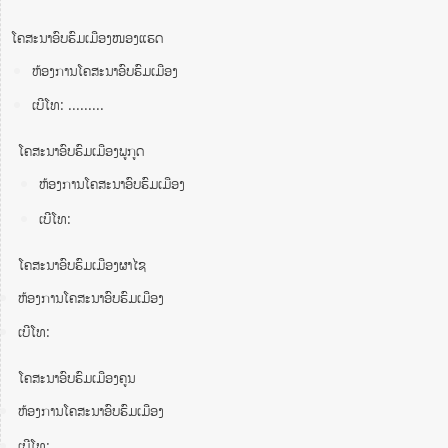
ໂຄສະນາອົບຮົມເມືອງໜອງແຮດ
ຫ້ອງການໂຄສະນາອົບຮົມເມືອງ
ເບີໂທ: .........
ໂຄສະນາອົບຮົມເມືອງພູກູດ
ຫ້ອງການໂຄສະນາອົບຮົມເມືອງ
ເບີໂທ:
ໂຄສະນາອົບຮົມເມືອງຜາໄຊ
ຫ້ອງການໂຄສະນາອົບຮົມເມືອງ
ເບີໂທ:
ໂຄສະນາອົບຮົມເມືອງຄູນ
ຫ້ອງການໂຄສະນາອົບຮົມເມືອງ
ເບີໂທ: .........