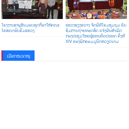
ໂຮງງານຊາພູສັນມອບຊຸດກິລາໃຫ້ຄະນະ
ແຂວງຊຽງຂວາງ ຈັດພິທີໂຮມຊຸມນຸມ ຮັບ
ໂຄສະນາອົບຮົມແຂວງ
ຊົມການຖ່າຍທອດສົດ ແຈ້ງຜົນສໍາເລັດ
ກອງປະຊຸມໃຫຍ່ຜູ້ແທນທົ່ວປະເທດ ຄັ້ງທີ
XIV ຂອງພັກຄອມມູນິດຫວຽດນາມ
ເລືອກໝວດໝູ່