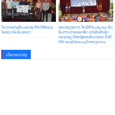
ໂຮງງານຊາພູສັນມອບຊຸດກິລາໃຫ້ຄະນະ
ແຂວງຊຽງຂວາງ ຈັດພິທີໂຮມຊຸມນຸມ ຮັບ
ໂຄສະນາອົບຮົມແຂວງ
ຊົມການຖ່າຍທອດສົດ ແຈ້ງຜົນສໍາເລັດ
ກອງປະຊຸມໃຫຍ່ຜູ້ແທນທົ່ວປະເທດ ຄັ້ງທີ
XIV ຂອງພັກຄອມມູນິດຫວຽດນາມ
ເລືອກໝວດໝູ່