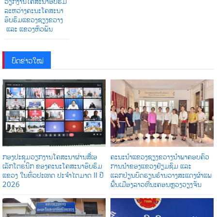
ວຽກງານໂຄສະນາອົບຮົມ
ລະຫວ່າງຄະນະໂຄສະນາ
ອົບຮົມແຂວງຊຽງຂວາງ
ແລະ ແຂວງຫົວພັນ
ບົດຂ່າວໃໝ່
ກອງປະຊຸມວຽກງານໂຄສະນາຜ່ານສື່ເອ
ຄະນະນຳແຂວງຊຽງຂວາງນຳພາຄອບຄົວ
ເລັກໂຕຣນິກ ຂອງຄະນະໂຄສະນາອົບຮົມ
ການນໍາຂອງແຂວງຢ້ຽມຊົມ ແລະ
ແຂວງ ໃນທົ່ວປະເທດ ປະຈໍາໄຕມາດ II ປີ
ແລກປ່ຽນບົດຮຽນຮ້ານວາງສະແດງຜ້າແພ
2026
ພື້ນເມືອງລາວທີ່ນະຄອນຫຼວງວຽງຈັນ