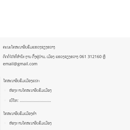
ຄະນະໂຄສະນາອົບຮົມແຂວງຊຽງຂວາງ
ຕິດຕໍ່ໄດ້ທີ່ສຳນັກງານ ຕັ້ງຢູ່ບ້ານ, ເມືອງ ແຂວງຊຽງຂວາງ 061 312160 ຫຼື
email@gmail.com
ໂຄສະນາອົບຮົມເມືອງແປກ
ຫ້ອງການໂຄສະນາອົບຮົມເມືອງ
ເບີໂທ: ...........................
ໂຄສະນາອົບຮົມເມືອງຄໍາ
ຫ້ອງການໂຄສະນາອົບຮົມເມືອງ