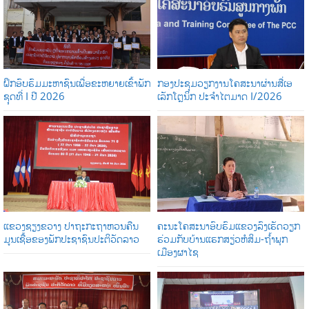
ຝຶກອົບຮົມມະຫາຊົນເພື່ອຂະຫຍາຍເຂົ້າພັກ
ກອງປະຊຸມວຽກງານໂຄສະນາຜ່ານສື່ເອ
ຊຸດທີ່ I ປີ 2026
ເລັກໂຕຼນິກ ປະຈໍາໄຕມາດ I/2026
ແຂວງຊຽງຂວາງ ປາຖະກະຖາຫວນຄືນ
ຄະນະໂຄສະນາອົບຮົມແຂວງລົງເຮັດວຽກ
ມູນເຊື້ອຂອງພັກປະຊາຊົນປະຕິວັດລາວ
ຮ່ວມກັບບ້ານແຮກສຽ່ວຫໍສິມ-ຖໍ້າພຸກ
ເມືອງຜາໄຊ