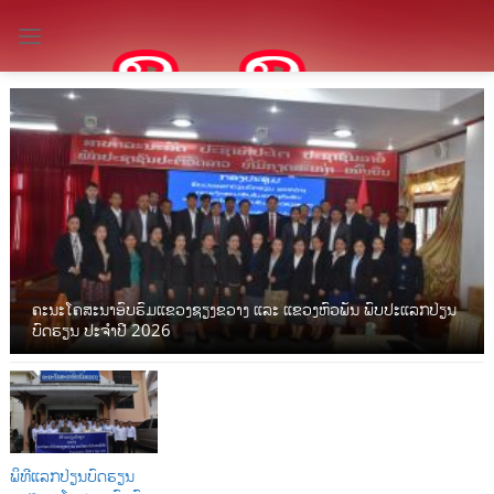
Skip
to
content
ຄະນະໂຄສະນາອົບຮົມແຂວງຊຽງຂວາງ ແລະ ແຂວງຫົວພັນ ພົບປະແລກປ່ຽນ
ບົດຮຽນ ປະຈໍາປີ 2026
ພິທີແລກປ່ຽນບົດຮຽນ