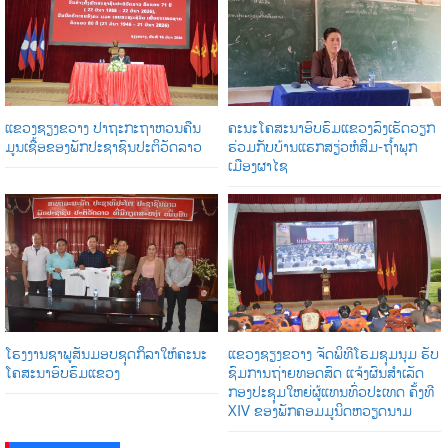
ແຂວງຊຽງຂວາງ ປາຖະກະຖາຫວນຄືນ
ຄະນະໂຄສະນາອົບຮົມແຂວງລົງເຮັດວຽກ
ມູນເຊື້ອຂອງພັກປະຊາຊົນປະຕິວັດລາວ
ຮ່ວມກັບບ້ານແຮກສຽ່ວຫໍສິມ-ຖໍ້າພຸກ
ເມືອງຜາໄຊ
ໂຮງງານຊາພູສັນມອບຊຸດກິລາໃຫ້ຄະນະ
ແຂວງຊຽງຂວາງ ຈັດພິທີໂຮມຊຸມນຸມ ຮັບ
ໂຄສະນາອົບຮົມແຂວງ
ຊົມການຖ່າຍທອດສົດ ແຈ້ງຜົນສໍາເລັດ
ກອງປະຊຸມໃຫຍ່ຜູ້ແທນທົ່ວປະເທດ ຄັ້ງທີ
XIV ຂອງພັກຄອມມູນິດຫວຽດນາມ