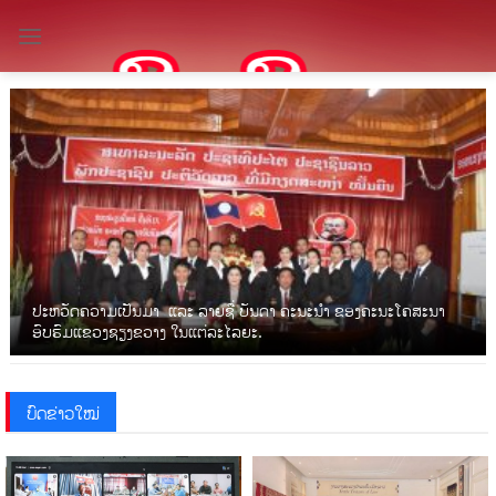
Skip
to
content
ປະຫວັດຄວາມເປັນມາ ແລະ ລາຍຊື່ ບັນດາ ຄະນະນຳ ຂອງຄະນະໂຄສະນາ
ອົບຮົມແຂວງຊຽງຂວາງ ໃນແຕ່ລະໄລຍະ.
ບົດຂ່າວໃໝ່