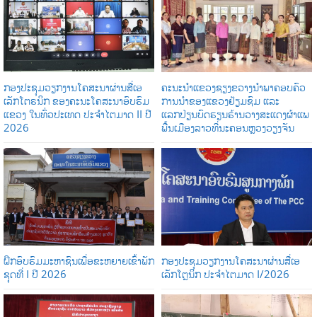
ກອງປະຊຸມວຽກງານໂຄສະນາຜ່ານສື່ເອ
ຄະນະນຳແຂວງຊຽງຂວາງນຳພາຄອບຄົວ
ເລັກໂຕຣນິກ ຂອງຄະນະໂຄສະນາອົບຮົມ
ການນໍາຂອງແຂວງຢ້ຽມຊົມ ແລະ
ແຂວງ ໃນທົ່ວປະເທດ ປະຈໍາໄຕມາດ II ປີ
ແລກປ່ຽນບົດຮຽນຮ້ານວາງສະແດງຜ້າແພ
2026
ພື້ນເມືອງລາວທີ່ນະຄອນຫຼວງວຽງຈັນ
ຝຶກອົບຮົມມະຫາຊົນເພື່ອຂະຫຍາຍເຂົ້າພັກ
ກອງປະຊຸມວຽກງານໂຄສະນາຜ່ານສື່ເອ
ຊຸດທີ່ I ປີ 2026
ເລັກໂຕຼນິກ ປະຈໍາໄຕມາດ I/2026