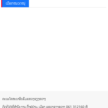
ເລືອກໝວດໝູ່
ຄະນະໂຄສະນາອົບຮົມແຂວງຊຽງຂວາງ
ຕິດຕໍ່ໄດ້ທີ່ສຳນັກງານ ຕັ້ງຢູ່ບ້ານ, ເມືອງ ແຂວງຊຽງຂວາງ 061 312160 ຫຼື