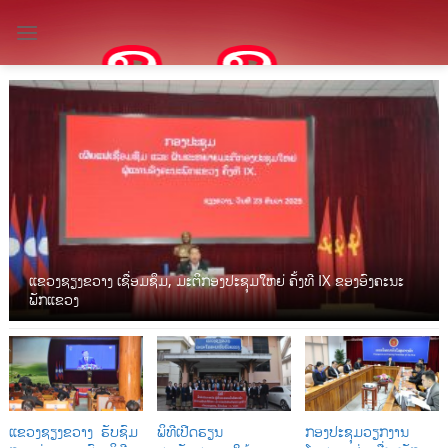
Skip
to
content
ແຂວງຊຽງຂວາງ ເຊື່ອມຊຶມ, ມະຕິກອງປະຊຸມໃຫຍ່ ຄັ້ງທີ IX ຂອງອົງຄະນະ
ພັກແຂວງ
ແຂວງຊຽງຂວາງ ຮັບຊົມ
ພິທີເປີດຮຽນ
ກອງປະຊຸມວຽກງານ