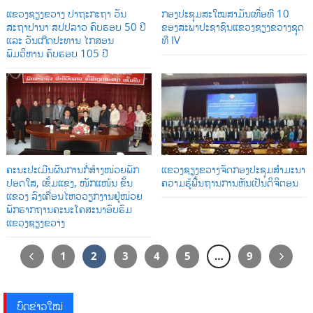
ແຂວງຊຽງຂວາງ ປາຖະກະຖາ ວັນ
ກອງປະຊຸມສະໃໝສາມັນເທື່ອທີ 10
ສະຖາປານາ ສປປລາວ ຄົບຮອບ 50 ປີ
ຂອງສະພາປະຊາຊົນແຂວງຊຽງຂວາງຊຸດ
ແລະ ວັນເກີດປະທານ ໄກສອນ
ທີ IV
ພົມວິຫານ ຄົບຮອບ 105 ປີ
ຄະນະປະເມີນຜົນການກໍ່ສ້າງໜ່ວຍພັກ
ແຂວງຊຽງຂວາງຈັດກອງປະຊຸມສໍາມະນາ
ປອດໃສ, ເຂັ້ມແຂງ, ໜັກແໜ້ນ ຂັ້ນ
ຄວາມຮູ້ພື້ນຖານການຫັນເປັນດິຈິຕອນ
ແຂວງ ລົງເຄື່ອນໄຫວວຽກງານຢູ່ໜ່ວຍ
ພັກຮາກຖານຄະນະໂຄສະນາອົບຮົມ
ແຂວງຊຽງຂວາງ
1
2
3
4
5
…
9
ບົດຂ່າວໃໝ່