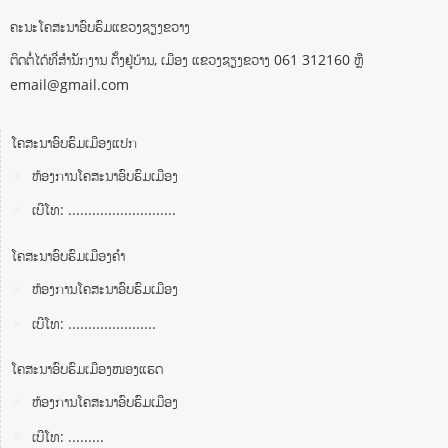
ຄະນະໂຄສະນາອົບຮົມແຂວງຊຽງຂວາງ
ຕິດຕໍ່ໄດ້ທີ່ສຳນັກງານ ຕັ້ງຢູ່ບ້ານ, ເມືອງ ແຂວງຊຽງຂວາງ 061 312160 ຫຼື
email@gmail.com
ໂຄສະນາອົບຮົມເມືອງແປກ
ຫ້ອງການໂຄສະນາອົບຮົມເມືອງ
ເບີໂທ: ...........................
ໂຄສະນາອົບຮົມເມືອງຄໍາ
ຫ້ອງການໂຄສະນາອົບຮົມເມືອງ
ເບີໂທ: ......................
ໂຄສະນາອົບຮົມເມືອງໜອງແຮດ
ຫ້ອງການໂຄສະນາອົບຮົມເມືອງ
ເບີໂທ: .........