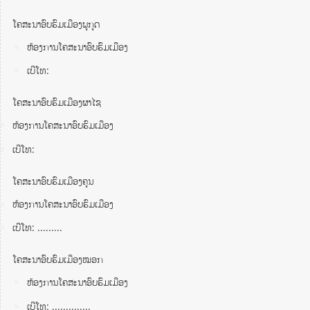
ໂຄສະນາອົບຮົມເມືອງພູກູດ
ຫ້ອງການໂຄສະນາອົບຮົມເມືອງ
ເບີໂທ:
ໂຄສະນາອົບຮົມເມືອງຜາໄຊ
ຫ້ອງການໂຄສະນາອົບຮົມເມືອງ
ເບີໂທ:
ໂຄສະນາອົບຮົມເມືອງຄູນ
ຫ້ອງການໂຄສະນາອົບຮົມເມືອງ
ເບີໂທ: .........
ໂຄສະນາອົບຮົມເມືອງໝອກ
ຫ້ອງການໂຄສະນາອົບຮົມເມືອງ
ເບີໂທ: ..............