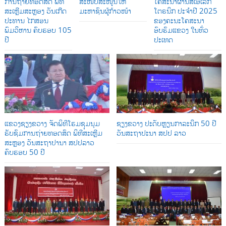
ການຖ່າຍທອດສົດ ພິທີ
ສະໜັບສະໜູນໃຫ້
ໂຄສະນາຜ່ານສື່ເອເລັກ
ສະເຫຼີມສະຫຼອງ ວັນເກີດ
ມະຫາຊົນຜູ້ກ້າວໜ້າ
ໂຕຣນິກ ປະຈໍາປີ 2025
ປະທານ ໄກສອນ
ຂອງຄະນະໂຄສະນາ
ພົມວິຫານ ຄົບຮອບ 105
ອົບຮົມແຂວງ ໃນທົ່ວ
ປີ
ປະເທດ
ແຂວງຊຽງຂວາງ ຈັດພິທີໂຮມຊຸມນຸມ
ຊຽງຂວາງ ປະດັບຫຼຽນກາລະນຶກ 50 ປີ
ຮັບຊົມການຖ່າຍທອດສົດ ພິທີສະເຫຼີມ
ວັນສະຖາປະນາ ສປປ ລາວ
ສະຫຼອງ ວັນສະຖາປານາ ສປປລາວ
ຄົບຮອບ 50 ປີ