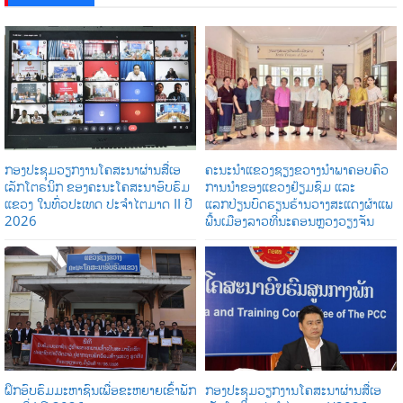
ກອງປະຊຸມວຽກງານໂຄສະນາຜ່ານສື່ເອ
ຄະນະນຳແຂວງຊຽງຂວາງນຳພາຄອບຄົວ
ເລັກໂຕຣນິກ ຂອງຄະນະໂຄສະນາອົບຮົມ
ການນໍາຂອງແຂວງຢ້ຽມຊົມ ແລະ
ແຂວງ ໃນທົ່ວປະເທດ ປະຈໍາໄຕມາດ II ປີ
ແລກປ່ຽນບົດຮຽນຮ້ານວາງສະແດງຜ້າແພ
2026
ພື້ນເມືອງລາວທີ່ນະຄອນຫຼວງວຽງຈັນ
ຝຶກອົບຮົມມະຫາຊົນເພື່ອຂະຫຍາຍເຂົ້າພັກ
ກອງປະຊຸມວຽກງານໂຄສະນາຜ່ານສື່ເອ