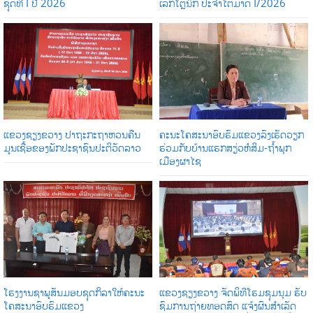
ຊຸດທີ່ I ປີ 2026
ເລັກໂຕຼນິກ ປະຈໍາໄຕມາດ I/2026
ແຂວງຊຽງຂວາງ ປາຖະກະຖາຫວນຄືນ
ຄະນະໂຄສະນາອົບຮົມແຂວງລົງເຮັດວຽກ
ມູນເຊື້ອຂອງພັກປະຊາຊົນປະຕິວັດລາວ
ຮ່ວມກັບບ້ານແຮກສຽ່ວຫໍສິມ-ຖໍ້າພຸກ
ເມືອງຜາໄຊ
ໂຮງງານຊາພູສັນມອບຊຸດກິລາໃຫ້ຄະນະ
ແຂວງຊຽງຂວາງ ຈັດພິທີໂຮມຊຸມນຸມ ຮັບ
ໂຄສະນາອົບຮົມແຂວງ
ຊົມການຖ່າຍທອດສົດ ແຈ້ງຜົນສໍາເລັດ