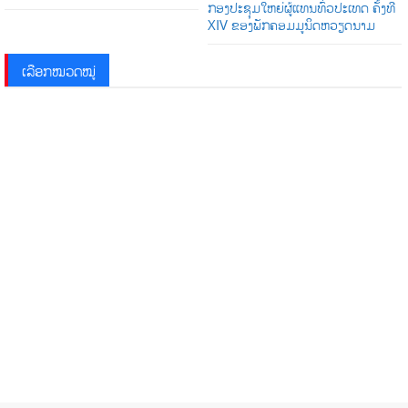
ກອງປະຊຸມໃຫຍ່ຜູ້ແທນທົ່ວປະເທດ ຄັ້ງທີ
XIV ຂອງພັກຄອມມູນິດຫວຽດນາມ
ເລືອກໝວດໝູ່